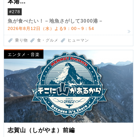
本港
（クロマグロ）
#278
魚が食べたい！－地魚さがして3000港－
2026年8月12日（水）よる9：00～9：54
乗り物
食・グルメ
ヒューマン
エンタメ・音楽
志賀山（しがやま）前編