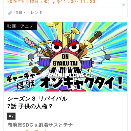
2026年8月12日（水）よる11：00～11：30
情報・トレンド
映画・アニメ
シーズン３ リバイバル
7話 子供の人権？
#7
湖池屋SDGｓ劇場サスとテナ