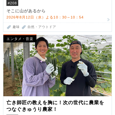
#208
そこに山があるから
2026年8月12日（水）よる10：30～10：54
趣味
自然・アウトドア
エンタメ・音楽
亡き師匠の教えを胸に！次の世代に農業を
つなぐきゅうり農家！