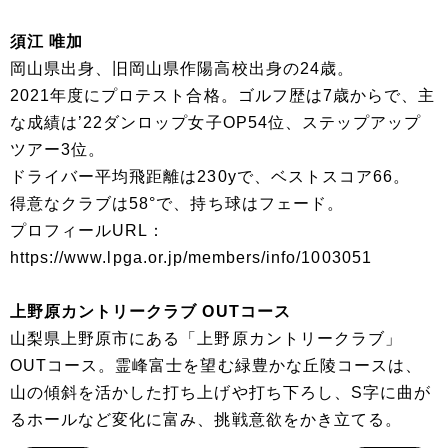
須江 唯加
岡山県出身、旧岡山県作陽高校出身の24歳。
2021年度にプロテスト合格。ゴルフ歴は7歳からで、主
な成績は’22ダンロップ女子OP54位、ステップアップ
ツアー3位。
ドライバー平均飛距離は230yで、ベストスコア66。
得意なクラブは58°で、持ち球はフェード。
プロフィールURL：
https://www.lpga.or.jp/members/info/1003051
上野原カントリークラブ OUTコース
山梨県上野原市にある「上野原カントリークラブ」
OUTコース。霊峰富士を望む緑豊かな丘陵コースは、
山の傾斜を活かした打ち上げや打ち下ろし、S字に曲が
るホールなど変化に富み、挑戦意欲をかき立てる。