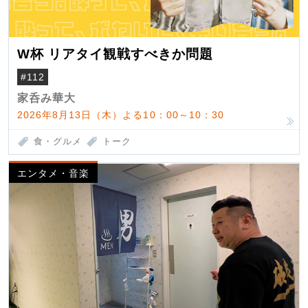
W杯 リアタイ観戦すべきか問題
#112
家呑み華大
2026年8月13日（木）よる10：00～10：30
食・グルメ
トーク
エンタメ・音楽