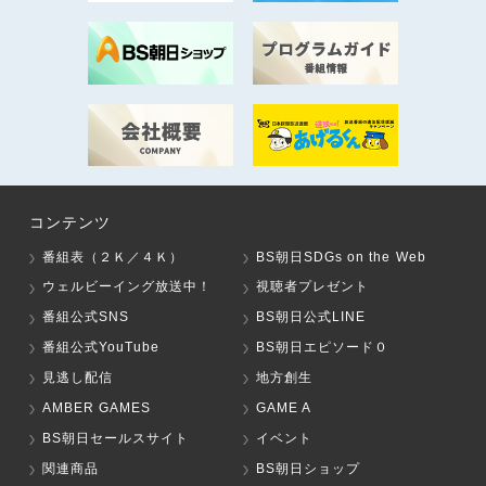
コンテンツ
番組表（２Ｋ／４Ｋ）
BS朝日SDGs on the Web
ウェルビーイング放送中！
視聴者プレゼント
番組公式SNS
BS朝日公式LINE
番組公式YouTube
BS朝日エピソード０
見逃し配信
地方創生
AMBER GAMES
GAME A
BS朝日セールスサイト
イベント
関連商品
BS朝日ショップ