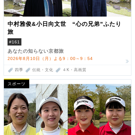
中村雅俊&小日向文世 “心の兄弟”ふたり
旅
#161
あなたの知らない京都旅
2026年8月10日（月）よる9：00～9：54
四季
伝統・文化
４K・高画質
スポーツ