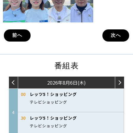
前へ
次へ
番組表