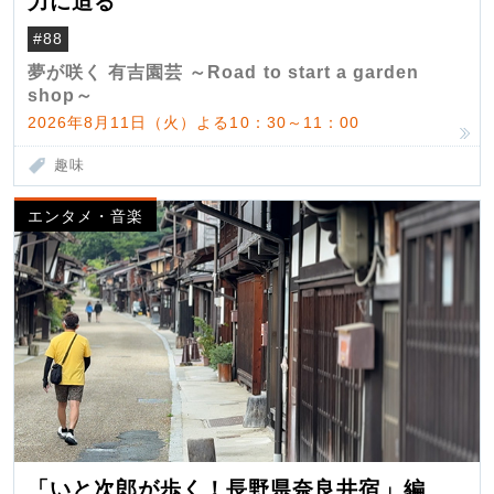
力に迫る
#88
夢が咲く 有吉園芸 ～Road to start a garden
shop～
2026年8月11日（火）よる10：30～11：00
趣味
エンタメ・音楽
「いと次郎が歩く！長野県奈良井宿」編