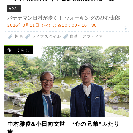
#231
バナナマン日村が歩く！ ウォーキングのひむ太郎
2026年8月11日（火）よる10：00～10：30
趣味
ライフスタイル
自然・アウトドア
旅・くらし
中村雅俊&小日向文世 “心の兄弟”ふたり
旅