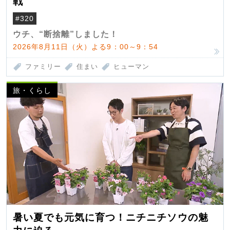
戦
#320
ウチ、“断捨離”しました！
2026年8月11日（火）よる9：00～9：54
ファミリー
住まい
ヒューマン
旅・くらし
暑い夏でも元気に育つ！ニチニチソウの魅