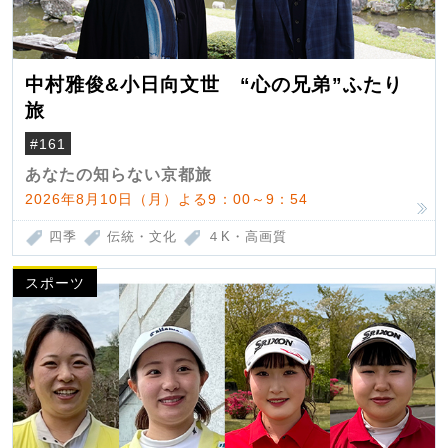
中村雅俊&小日向文世 “心の兄弟”ふたり
旅
#161
あなたの知らない京都旅
2026年8月10日（月）よる9：00～9：54
四季
伝統・文化
４K・高画質
スポーツ