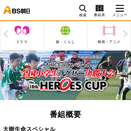
BS朝日
番組表
メニュー
検索
Prev
N
旅・くらし
映画・アニメ
エンタメ・音楽
番組概要
大樹生命スペシャル