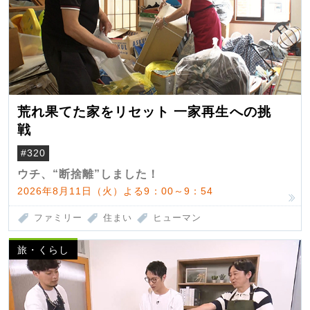
荒れ果てた家をリセット 一家再生への挑
戦
#320
ウチ、“断捨離”しました！
2026年8月11日（火）よる9：00～9：54
ファミリー
住まい
ヒューマン
旅・くらし