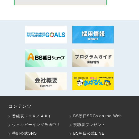
コンテンツ
番組表（２Ｋ／４Ｋ）
BS朝日SDGs on the Web
ウェルビーイング放送中！
視聴者プレゼント
番組公式SNS
BS朝日公式LINE