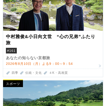
中村雅俊&小日向文世 “心の兄弟”ふたり
旅
#161
あなたの知らない京都旅
2026年8月10日（月）よる9：00～9：54
四季
伝統・文化
４K・高画質
スポーツ