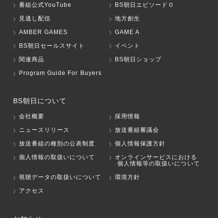
番組公式YouTube
BS朝日エピソード０
見逃し配信
地方創生
AMBER GAMES
GAME A
BS朝日セールスサイト
イベント
関連商品
BS朝日ショップ
Program Guide For Buyers
BS朝日について
会社概要
採用情報
ニュースリリース
放送番組審議会
放送番組の種別の公表制度
個人情報保護方針
個人情報の取扱いについて
オンラインサービスにおける
個人情報等の取扱いについて
視聴データの取扱いについて
環境方針
アクセス