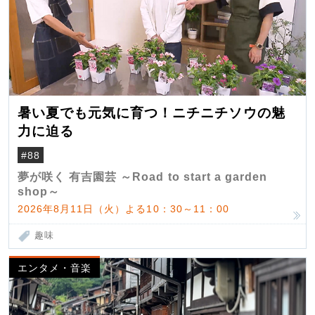
暑い夏でも元気に育つ！ニチニチソウの魅
力に迫る
#88
夢が咲く 有吉園芸 ～Road to start a garden
shop～
2026年8月11日（火）よる10：30～11：00
趣味
エンタメ・音楽