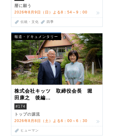
暦に願う
2026年8月9日（日）よる8：54～9：00
伝統・文化
四季
報道・ドキュメンタリー
株式会社キッツ 取締役会長 堀
田康之 後編
米国駐在でも浮かんだ八ヶ岳 山
#174
小屋を営んだ父母
トップの源流
2026年8月8日（土）よる6：00～6：30
ヒューマン