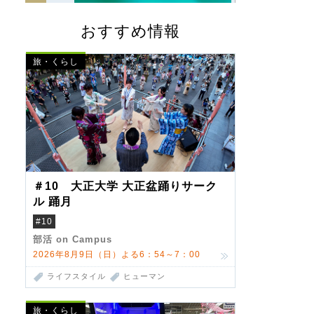
おすすめ情報
旅・くらし
＃10 大正大学 大正盆踊りサーク
ル 踊月
#10
部活 on Campus
2026年8月9日（日）よる6：54～7：00
ライフスタイル
ヒューマン
旅・くらし