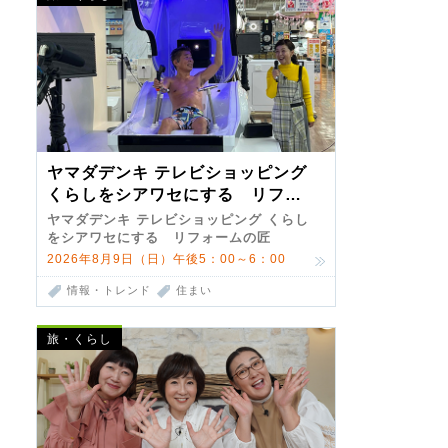
ヤマダデンキ テレビショッピング
くらしをシアワセにする リフォ
ームの匠 第7弾
ヤマダデンキ テレビショッピング くらし
をシアワセにする リフォームの匠
2026年8月9日（日）午後5：00～6：00
情報・トレンド
住まい
旅・くらし