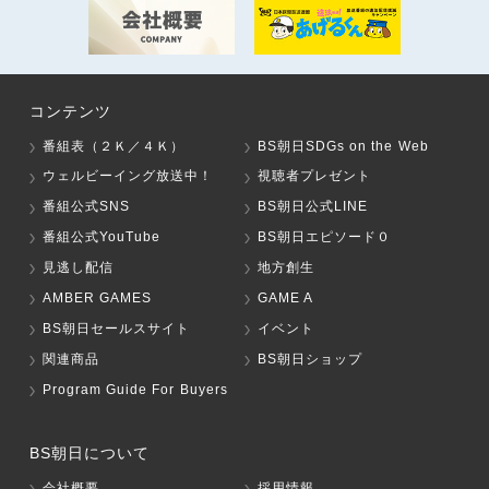
コンテンツ
番組表（２Ｋ／４Ｋ）
BS朝日SDGs on the Web
ウェルビーイング放送中！
視聴者プレゼント
番組公式SNS
BS朝日公式LINE
番組公式YouTube
BS朝日エピソード０
見逃し配信
地方創生
AMBER GAMES
GAME A
BS朝日セールスサイト
イベント
関連商品
BS朝日ショップ
Program Guide For Buyers
BS朝日について
会社概要
採用情報