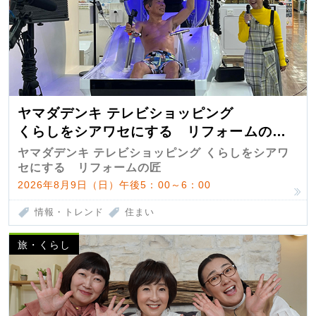
ヤマダデンキ テレビショッピング
くらしをシアワセにする リフォームの
匠 第7弾
ヤマダデンキ テレビショッピング くらしをシアワ
セにする リフォームの匠
2026年8月9日（日）午後5：00～6：00
情報・トレンド
住まい
旅・くらし