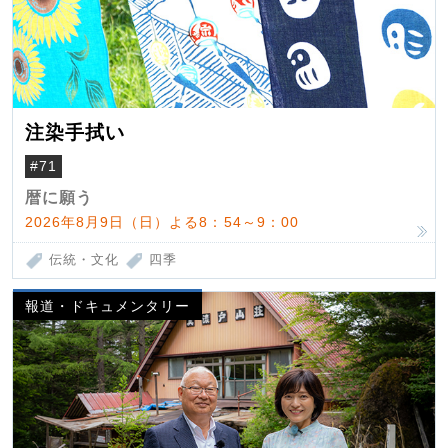
注染手拭い
#71
暦に願う
2026年8月9日（日）よる8：54～9：00
伝統・文化
四季
報道・ドキュメンタリー