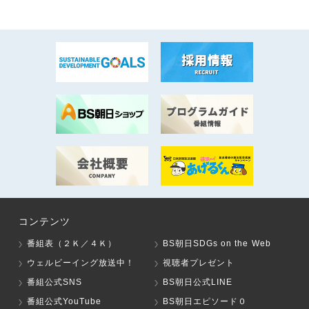
コンテンツ
番組表（２Ｋ／４Ｋ）
BS朝日SDGs on the Web
ウェルビーイング放送中！
視聴者プレゼント
番組公式SNS
BS朝日公式LINE
番組公式YouTube
BS朝日エピソード０