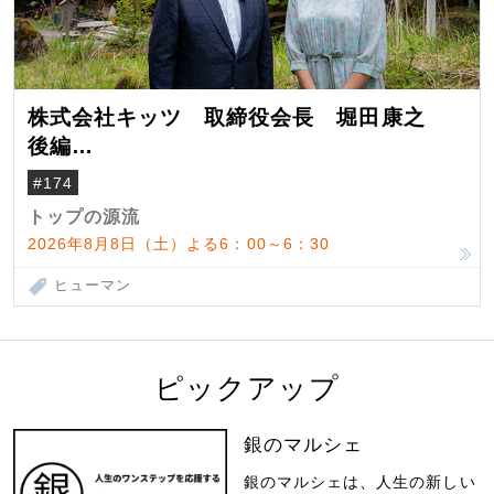
株式会社キッツ 取締役会長 堀田康之
後編
米国駐在でも浮かんだ八ヶ岳 山小屋を営
#174
んだ父母
トップの源流
2026年8月8日（土）よる6：00～6：30
ヒューマン
ピックアップ
銀のマルシェ
銀のマルシェは、人生の新しい