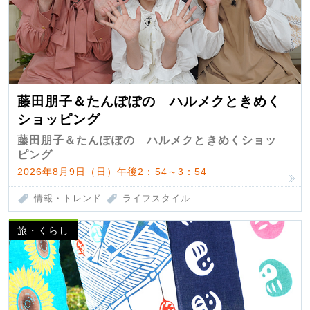
藤田朋子＆たんぽぽの ハルメクときめく
ショッピング
藤田朋子＆たんぽぽの ハルメクときめくショッ
ピング
2026年8月9日（日）午後2：54～3：54
情報・トレンド
ライフスタイル
旅・くらし