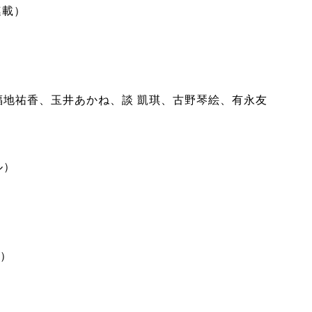
連載）
福地祐香、玉井あかね、談 凱琪、古野琴絵、有永友
ル）
）