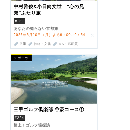
中村雅俊&小日向文世 “心の兄
弟”ふたり旅
#161
あなたの知らない京都旅
2026年8月10日（月）よる9：00～9：54
四季
伝統・文化
４K・高画質
スポーツ
三甲ゴルフ倶楽部 谷汲コース①
#224
極上！ゴルフ場探訪