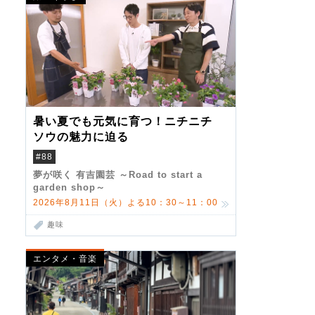
暑い夏でも元気に育つ！ニチニチ
ソウの魅力に迫る
#88
夢が咲く 有吉園芸 ～Road to start a
garden shop～
2026年8月11日（火）よる10：30～11：00
趣味
エンタメ・音楽