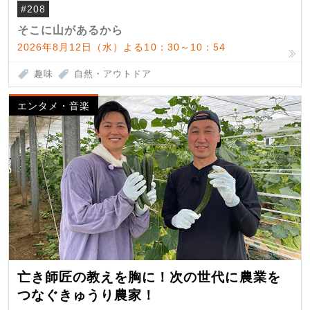
#208
そこに山があるから
2026年8月12日（水）よる10：30～10：54
趣味
自然・アウトドア
エンタメ・音楽
亡き師匠の教えを胸に！次の世代に農業を
つなぐきゅうり農家！