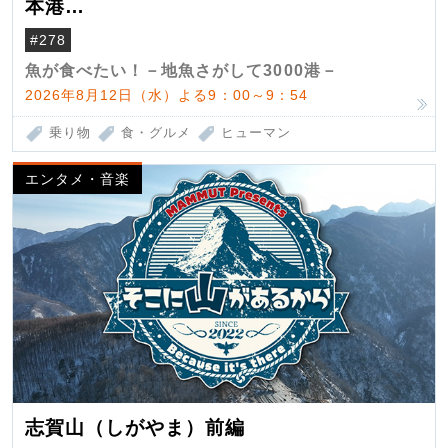
本港
（クロマグロ）
#278
魚が食べたい！－地魚さがして3000港－
2026年8月12日（水）よる9：00～9：54
乗り物
食・グルメ
ヒューマン
エンタメ・音楽
志賀山（しがやま）前編