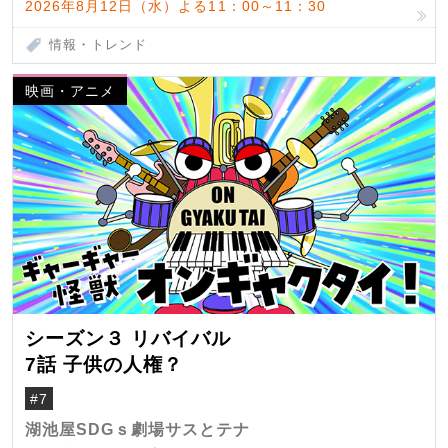
2026年8月12日（水）よる11：00～11：30
情報・トレンド
映画・アニメ
シーズン３ リバイバル
7話 子供の人権？
#7
湖池屋SDGｓ劇場サスとテナ