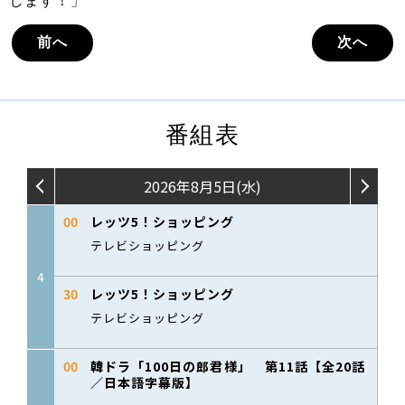
します！」
前へ
次へ
番組表