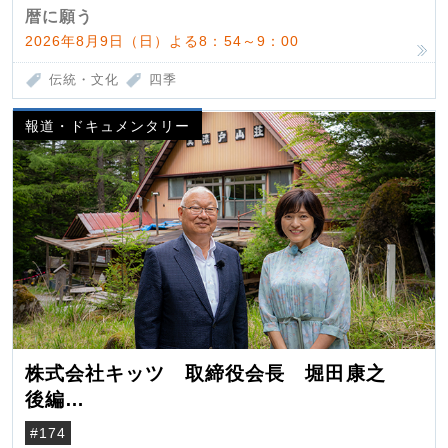
暦に願う
2026年8月9日（日）よる8：54～9：00
伝統・文化
四季
報道・ドキュメンタリー
株式会社キッツ 取締役会長 堀田康之
後編
米国駐在でも浮かんだ八ヶ岳 山小屋を営
#174