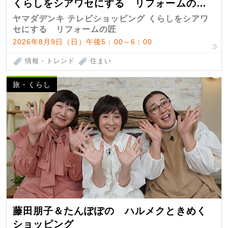
くらしをシアワセにする リフォームの
匠 第7弾
ヤマダデンキ テレビショッピング くらしをシアワ
セにする リフォームの匠
2026年8月9日（日）午後5：00～6：00
情報・トレンド
住まい
旅・くらし
藤田朋子＆たんぽぽの ハルメクときめく
ショッピング