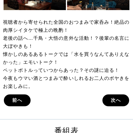
視聴者から寄せられた全国のおつまみで家呑み！絶品の
肉厚シイタケで極上の晩酌！
老後の話へ…千鳥・大悟の意外な活動！？後輩の名言に
大ぼやきも！
懐かしのあるあるトークでは「水を買うなんてありえな
かった」エモいトーク！
ペットボトルっていつからあった？その謎に迫る！
今夜もウマい酒とつまみで酔いしれるお二人のボヤきを
お楽しみに。
前へ
次へ
番組表