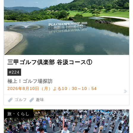
三甲ゴルフ倶楽部 谷汲コース①
#224
極上！ゴルフ場探訪
2026年8月10日（月）よる10：30～10：54
ゴルフ
趣味
旅・くらし