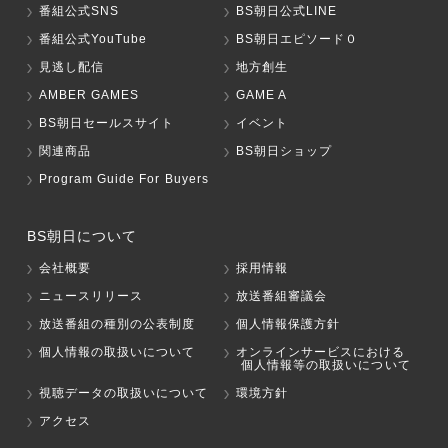
番組公式SNS
BS朝日公式LINE
番組公式YouTube
BS朝日エピソード０
見逃し配信
地方創生
AMBER GAMES
GAME A
BS朝日セールスサイト
イベント
関連商品
BS朝日ショップ
Program Guide For Buyers
BS朝日について
会社概要
採用情報
ニュースリリース
放送番組審議会
放送番組の種別の公表制度
個人情報保護方針
個人情報の取扱いについて
オンラインサービスにおける
個人情報等の取扱いについて
視聴データの取扱いについて
環境方針
アクセス