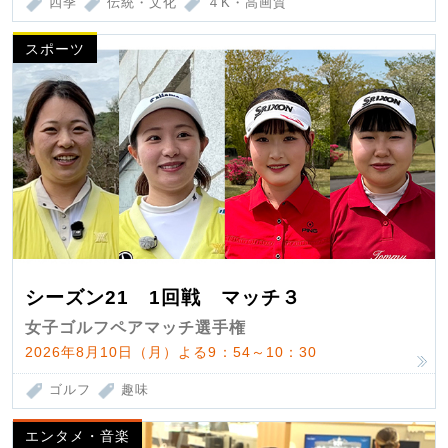
四季
伝統・文化
４K・高画質
スポーツ
シーズン21 1回戦 マッチ３
女子ゴルフペアマッチ選手権
2026年8月10日（月）よる9：54～10：30
ゴルフ
趣味
エンタメ・音楽