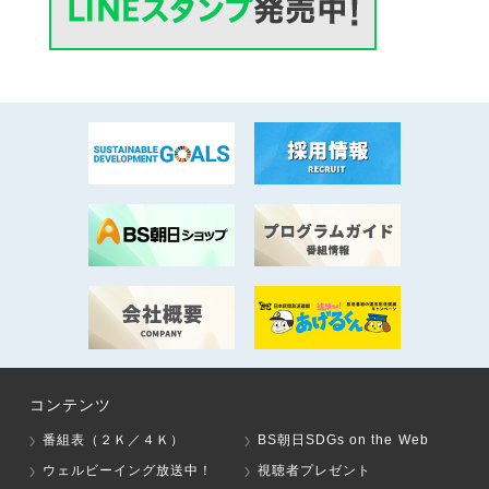
コンテンツ
番組表（２Ｋ／４Ｋ）
BS朝日SDGs on the Web
ウェルビーイング放送中！
視聴者プレゼント