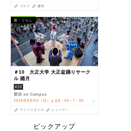
ゴルフ
趣味
旅・くらし
＃10 大正大学 大正盆踊りサーク
ル 踊月
#10
部活 on Campus
2026年8月9日（日）よる6：54～7：00
ライフスタイル
ヒューマン
ピックアップ