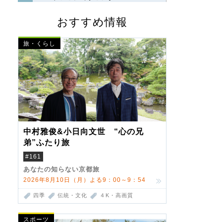
おすすめ情報
旅・くらし
中村雅俊&小日向文世 “心の兄
弟”ふたり旅
#161
あなたの知らない京都旅
2026年8月10日（月）よる9：00～9：54
四季
伝統・文化
４K・高画質
スポーツ