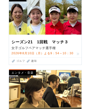
シーズン21 1回戦 マッチ３
女子ゴルフペアマッチ選手権
2026年8月10日（月）よる9：54～10：30
ゴルフ
趣味
エンタメ・音楽