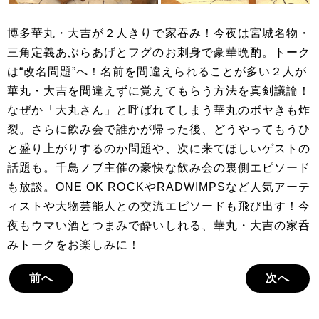
博多華丸・大吉が２人きりで家吞み！今夜は宮城名物・
三角定義あぶらあげとフグのお刺身で豪華晩酌。トーク
は“改名問題”へ！名前を間違えられることが多い２人が
華丸・大吉を間違えずに覚えてもらう方法を真剣議論！
なぜか「大丸さん」と呼ばれてしまう華丸のボヤきも炸
裂。さらに飲み会で誰かが帰った後、どうやってもうひ
と盛り上がりするのか問題や、次に来てほしいゲストの
話題も。千鳥ノブ主催の豪快な飲み会の裏側エピソード
も放談。ONE OK ROCKやRADWIMPSなど人気アーテ
ィストや大物芸能人との交流エピソードも飛び出す！今
夜もウマい酒とつまみで酔いしれる、華丸・大吉の家呑
みトークをお楽しみに！
前へ
次へ