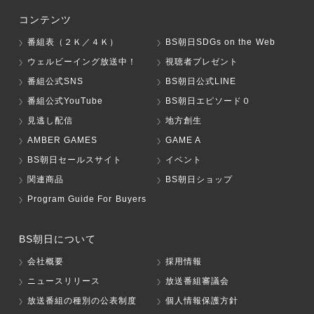
コンテンツ
番組表（２Ｋ／４Ｋ）
BS朝日SDGs on the Web
ウェルビーイング放送中！
視聴者プレゼント
番組公式SNS
BS朝日公式LINE
番組公式YouTube
BS朝日エピソード０
見逃し配信
地方創生
AMBER GAMES
GAME A
BS朝日セールスサイト
イベント
関連商品
BS朝日ショップ
Program Guide For Buyers
BS朝日について
会社概要
採用情報
ニュースリリース
放送番組審議会
放送番組の種別の公表制度
個人情報保護方針