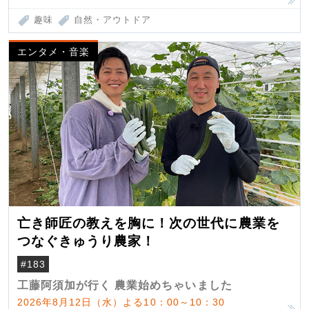
趣味
自然・アウトドア
エンタメ・音楽
亡き師匠の教えを胸に！次の世代に農業を
つなぐきゅうり農家！
#183
工藤阿須加が行く 農業始めちゃいました
2026年8月12日（水）よる10：00～10：30