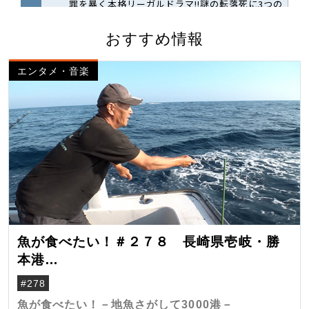
おすすめ情報
エンタメ・音楽
魚が食べたい！＃２７８ 長崎県壱岐・勝
本港
（クロマグロ）
#278
魚が食べたい！－地魚さがして3000港－