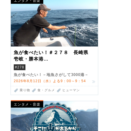
エンタメ・音楽
魚が食べたい！＃２７８ 長崎県
壱岐・勝本港
（クロマグロ）
#278
魚が食べたい！－地魚さがして3000港－
2026年8月12日（水）よる9：00～9：54
乗り物
食・グルメ
ヒューマン
エンタメ・音楽