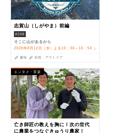
志賀山（しがやま）前編
#208
そこに山があるから
2026年8月12日（水）よる10：30～10：54
趣味
自然・アウトドア
エンタメ・音楽
亡き師匠の教えを胸に！次の世代
に農業をつなぐきゅうり農家！