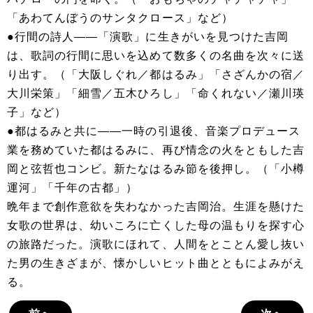
「あわてんぼうのサンタクロース」など）
●行間の詩人――「演歌」に生きがいを見つけた吉岡
は、歌詞の行間に思いを込めて数多くの名曲を次々に送
り出す。（「大阪しぐれ／都はるみ」「さざんかの宿／
大川栄策」「細雪／五木ひろし」「命くれない／瀬川瑛
子」など）
●都はるみと共に――一時の引退後、音楽プロデュース
業を務めていた都はるみに、再び情念の火をともした吉
岡と弦哲也コンビ。新たなはるみ節を後押し。（「小樽
運河」「千年の古都」）
晩年まで創作意欲を失わなかった吉岡治。生涯を懸けた
女歌の世界は、幼いころに亡くした母の温もりを探す心
の旅路だった。演歌にほれて、人間をとことん愛し抜い
た男の生きざまが、懐かしいヒット曲とともによみがえ
る。