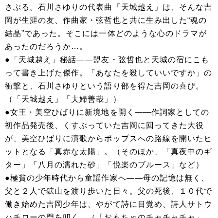
さぶる。石川さゆりの代表曲「天城越え」は、そんな吉
岡が生涯の友、作曲家・弦哲也と共に生み出した“魂の
結晶”であった。そこには一体どのような心のドラマが
あったのだろうか…。
●「天城越え」秘話――盟友・弦哲也と天城の宿にこも
って書き上げた傑作。「あなたを殺していいですか」の
衝撃と、石川さゆりという語り部を得た吉岡の喜び。
（「天城越え」「夫婦善哉」）
●女王・美空ひばりに新境地を開く――作詞家としての
初作品発売後、くすぶっていた吉岡に回ってきた大役
が、美空ひばりに演歌からポップスへの路線を開いたヒ
ットとなる「真赤な太陽」。（そのほか、「真夜中のギ
ター」「八月の濡れた砂」「悦楽のブルース」など）
●極貧の少年時代から童謡作家へ――母の記憶は無く、
父と２人で鉱山を渡り歩いた日々。父の死後、１０代で
働き始めた吉岡少年は、やがて詩に目覚め、詩人サトウ
ハチローの門を叩く。（「おもちゃのチャチャチャ」