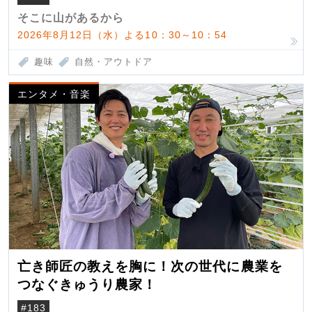
そこに山があるから
2026年8月12日（水）よる10：30～10：54
趣味
自然・アウトドア
エンタメ・音楽
亡き師匠の教えを胸に！次の世代に農業を
つなぐきゅうり農家！
#183