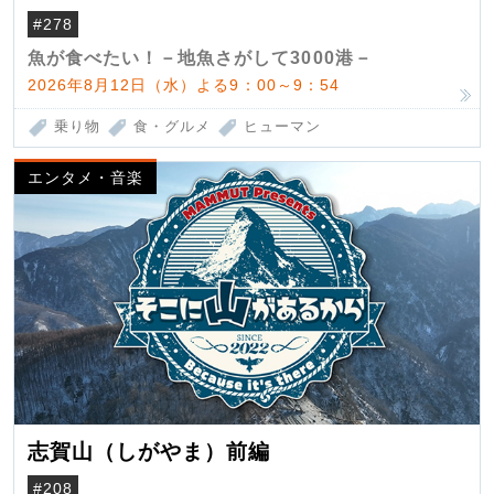
（クロマグロ）
#278
魚が食べたい！－地魚さがして3000港－
2026年8月12日（水）よる9：00～9：54
乗り物
食・グルメ
ヒューマン
エンタメ・音楽
志賀山（しがやま）前編
#208