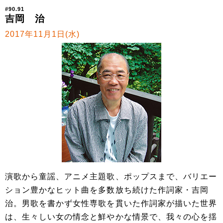
#90.91
吉岡 治
2017年11月1日(水)
演歌から童謡、アニメ主題歌、ポップスまで、バリエー
ション豊かなヒット曲を多数放ち続けた作詞家・吉岡
治。男歌を書かず女性専歌を貫いた作詞家が描いた世界
は、生々しい女の情念と鮮やかな情景で、我々の心を揺