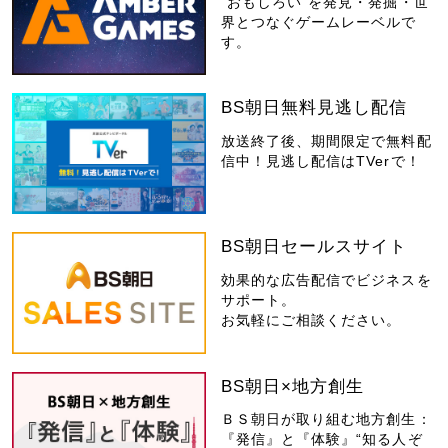
“おもしろい”を発見・発掘・世
界とつなぐゲームレーベルで
す。
BS朝日無料見逃し配信
放送終了後、期間限定で無料配
信中！見逃し配信はTVerで！
BS朝日セールスサイト
効果的な広告配信でビジネスを
サポート。
お気軽にご相談ください。
BS朝日×地方創生
ＢＳ朝日が取り組む地方創生：
『発信』と『体験』“知る人ぞ