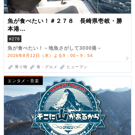
魚が食べたい！＃２７８ 長崎県壱岐・勝
本港
（クロマグロ）
#278
魚が食べたい！－地魚さがして3000港－
2026年8月12日（水）よる9：00～9：54
乗り物
食・グルメ
ヒューマン
エンタメ・音楽