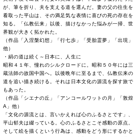
が、筆を折り、夫を支える道を選んだ。妻の父の往生を
看取った平山は、その満足気な表情に喜びの死の存在を
知る。「仏教伝来」以後、描けなかった悩みが一掃、世
界観が大きく拓かれた。
（作品「入涅槃幻想」「行七歩」「受胎霊夢」「出現」
他）
・絹の道は続く～日本に、人生に
昭和４１年、憧れのシルクロードに。昭和５０年には三
蔵法師の故国中国へ。以後晩年に至るまで、仏教伝来の
道を追い描き続ける。それは日本文化の源流を探す旅で
もあった。
（作品「シエナの丘」「アンコールワットの月」「敦煌
A」他）
「文化の源流とは、言いかえれば心のふるさとです」、
平山郁夫は綴っている。心のふるさとこそ感動の原点。
そして絵を描くという行為は、感動をどう形にするかと