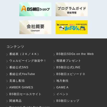
コンテンツ
番組表（２Ｋ／４Ｋ）
BS朝日SDGs on the Web
ウェルビーイング放送中！
視聴者プレゼント
番組公式SNS
BS朝日公式LINE
番組公式YouTube
BS朝日エピソード０
見逃し配信
地方創生
AMBER GAMES
GAME A
BS朝日セールスサイト
イベント
関連商品
BS朝日ショップ