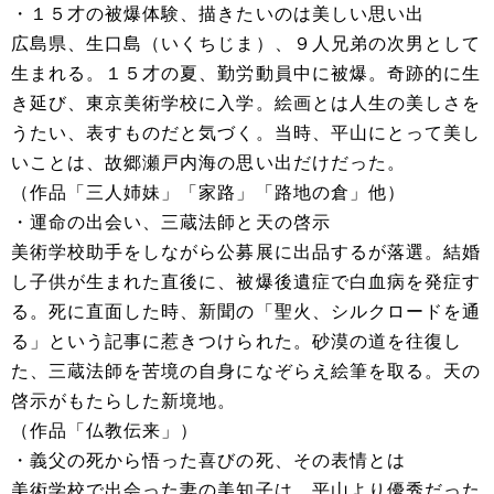
・１５才の被爆体験、描きたいのは美しい思い出
広島県、生口島（いくちじま）、９人兄弟の次男として
生まれる。１５才の夏、勤労動員中に被爆。奇跡的に生
き延び、東京美術学校に入学。絵画とは人生の美しさを
うたい、表すものだと気づく。当時、平山にとって美し
いことは、故郷瀬戸内海の思い出だけだった。
（作品「三人姉妹」「家路」「路地の倉」他）
・運命の出会い、三蔵法師と天の啓示
美術学校助手をしながら公募展に出品するが落選。結婚
し子供が生まれた直後に、被爆後遺症で白血病を発症す
る。死に直面した時、新聞の「聖火、シルクロードを通
る」という記事に惹きつけられた。砂漠の道を往復し
た、三蔵法師を苦境の自身になぞらえ絵筆を取る。天の
啓示がもたらした新境地。
（作品「仏教伝来」）
・義父の死から悟った喜びの死、その表情とは
美術学校で出会った妻の美知子は、平山より優秀だった