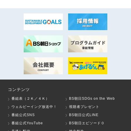
コンテンツ
番組表（２Ｋ／４Ｋ）
BS朝日SDGs on the Web
ウェルビーイング放送中！
視聴者プレゼント
番組公式SNS
BS朝日公式LINE
番組公式YouTube
BS朝日エピソード０