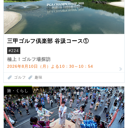
三甲ゴルフ倶楽部 谷汲コース①
#224
極上！ゴルフ場探訪
2026年8月10日（月）よる10：30～10：54
ゴルフ
趣味
旅・くらし