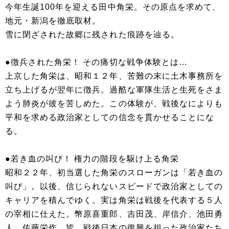
今年生誕100年を迎える田中角栄。その原点を求めて、
地元・新潟を徹底取材。
雪に閉ざされた故郷に残された痕跡を辿る。
●徴兵された角栄！ その痛切な戦争体験とは…
上京した角栄は、昭和１２年、苦難の末に土木事務所を
立ち上げるが翌年に徴兵。過酷な軍隊生活と生死をさま
よう肺炎が彼を苦しめた。この体験が、戦後なによりも
平和を求める政治家としての信念を貫かせることにな
る。
●若き血の叫び！ 権力の階段を駆け上る角栄
昭和２２年、初当選した角栄のスローガンは「若き血の
叫び」。以後、信じられないスピードで政治家としての
キャリアを積んでゆく。実は角栄は戦後を代表する５人
の宰相に仕えた。幣原喜重郎、吉田茂、岸信介、池田勇
人、佐藤栄作。皆、戦後日本の復興を担った政治家たち