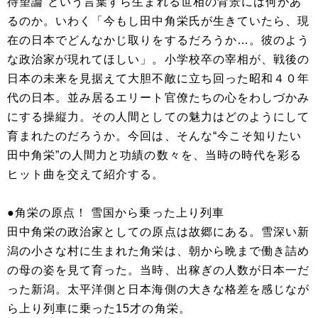
待望論”という言葉すら生まれる世相の背景には何があ
るのか。いわく「今もし田中角栄氏が生きていたら、現
在の日本でどんなかじ取りをするだろうか…。彼のよう
な政治家が現れてほしい」。小学校卒の宰相が、戦後の
日本の未来を見据えて大胆不敵に立ち回った昭和４０年
代の日本。並み居るエリート官僚たちの心をわしづかみ
にする操縦力。その人間としての魅力はどのようにして
育まれたのだろうか。今回は、そんな“今こそ知りたい
田中角栄”の人間力と功績の数々を、当時の時代を彩る
ヒット曲を交えて紹介する。
●角栄の原点！ 雪国から乗った上り列車
田中角栄の政治家としての原点は故郷にある。雪深い新
潟の小さな村に生まれた角栄は、朝から晩まで働き詰め
の母の姿を見て育った。当時、出稼ぎの人数が日本一だ
った新潟。太平洋側と日本海側の大きな格差を感じなが
ら上り列車に乗った15才の角栄。