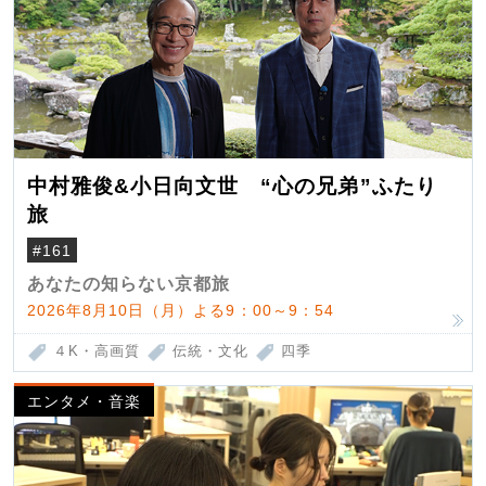
中村雅俊&小日向文世 “心の兄弟”ふたり
旅
#161
あなたの知らない京都旅
2026年8月10日（月）よる9：00～9：54
４K・高画質
伝統・文化
四季
エンタメ・音楽