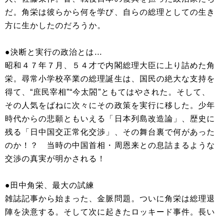
だ。角栄は彼らから何を学び、自らの総理としての生き
方に生かしたのだろうか。
●決断と実行の政治とは…
昭和４７年７月、５４才で内閣総理大臣に上り詰めた角
栄。尋常小学校卒業の総理誕生は、国民の絶大な支持を
得て、“庶民宰相”“今太閤”ともてはやされた。そして、
その人気をばねに次々にその政策を実行に移した。少年
時代からの悲願ともいえる「日本列島改造論」、歴史に
残る「日中国交正常化交渉」、その舞台裏で何があった
のか！？ 当時の中国首相・周恩来との息詰まるような
交渉の真実が明かされる！
●田中角栄、最大の試練
雑誌記事から始まった、金脈問題。ついに角栄は総理退
陣を決意する。そして次に起きたロッキード事件。長い