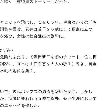
た歌が「横須賀ストーリー」だった。
とヒットを飛ばし、１９６５年、伊東ゆかりの「お
詞賞を受賞。安井は若干２６歳にして頂点に立つ。
を浴び、女性の社会進出の旗印に。
かずみ）
危険なふたり」で沢田研二を初のチャート１位に押
詞家に。阿木は山口百恵を大人の歌手に導き、黄金
不動の地位を築く。
いて、現代ポップスの源流を築いた安井。しかし、
か、病魔に襲われ５５歳で逝去。短い生涯において
のエッセイを残した。