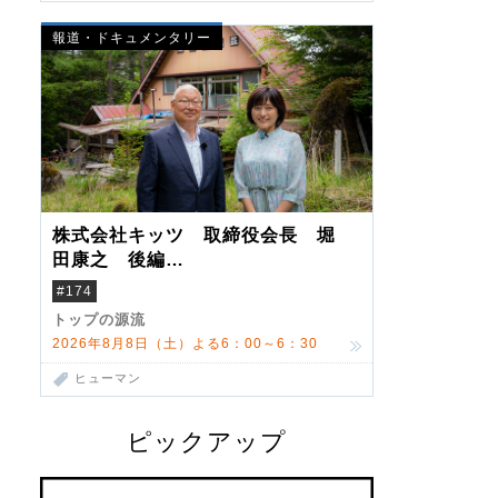
報道・ドキュメンタリー
株式会社キッツ 取締役会長 堀
田康之 後編
米国駐在でも浮かんだ八ヶ岳 山
#174
小屋を営んだ父母
トップの源流
2026年8月8日（土）よる6：00～6：30
ヒューマン
ピックアップ