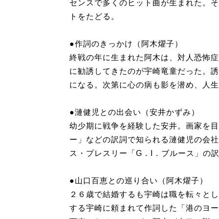
センスで多くのヒット曲が生まれた。そ
トをたどる。
●作詞のきっかけ（阿木燿子）
終戦の年に生まれた阿木は、対人恐怖症
に勧誘してきたのが宇崎竜童だった。誘
になる。次第に心の病も影を潜め、人生
●漣健児との出会い（安井かずみ）
幼少期に戦争を経験した安井。画家を目
ー」などの訳詞で知られる漣健児の会社
ス・プレスリー「G．I．ブルース」の
●山口百恵との巡り合い（阿木燿子）
２６歳で結婚するも宇崎は職を転々とし
する宇崎に頼まれて作詞した「港のヨー