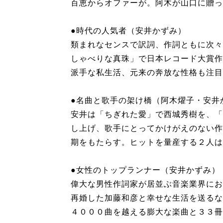
百恵からオファーが。阿木が山口に贈っ
●時代の人気者（安井かずみ）
類まれなセンスで訳詞、作詞ともに次々
しゃべりな真珠」で日本レコード大賞作
派手な私生活、元来の奔放な性格も注目
●名曲と歌手の架け橋（阿木燿子・安井
安井は「ちぎれた愛」で西城秀樹を、「
し上げ、歌手にとってかけがえのない作
期をもたらす。ヒットを量産する２人は
●女性のトップランナー（安井かずみ）
偉大な男性作詞家が居並ぶ音楽業界にお
再婚した加藤和彦と幸せな生活を送るな
４０００曲を越える膨大な楽曲と３３冊