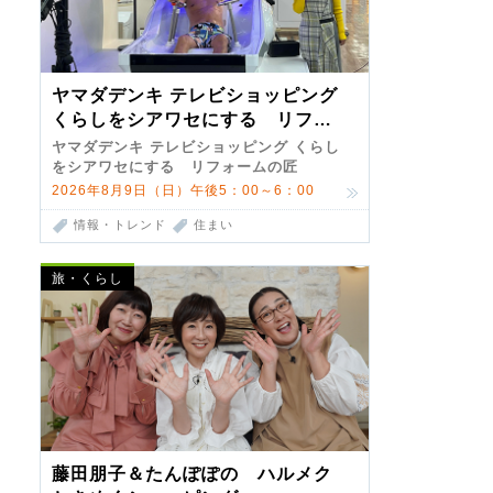
ヤマダデンキ テレビショッピング
くらしをシアワセにする リフォ
ームの匠 第7弾
ヤマダデンキ テレビショッピング くらし
をシアワセにする リフォームの匠
2026年8月9日（日）午後5：00～6：00
情報・トレンド
住まい
旅・くらし
藤田朋子＆たんぽぽの ハルメク