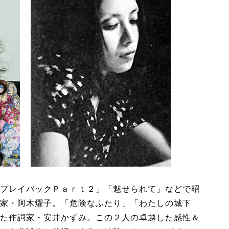
プレイバックＰａｒｔ２」「魅せられて」などで昭
家・阿木燿子。「危険なふたり」「わたしの城下
た作詞家・安井かずみ。この２人の卓越した感性＆