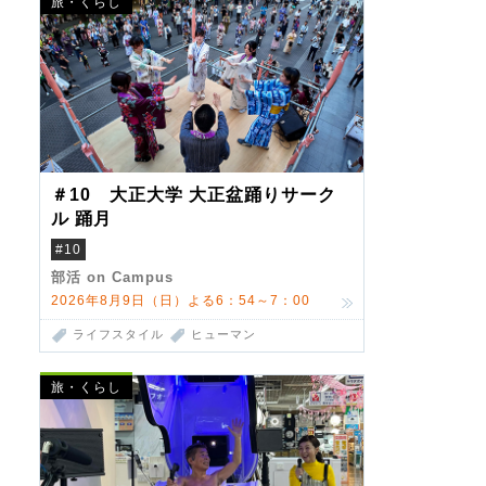
旅・くらし
＃10 大正大学 大正盆踊りサーク
ル 踊月
#10
部活 on Campus
2026年8月9日（日）よる6：54～7：00
ライフスタイル
ヒューマン
旅・くらし