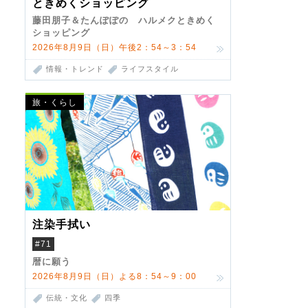
ときめくショッピング
藤田朋子＆たんぽぽの ハルメクときめく
ショッピング
2026年8月9日（日）午後2：54～3：54
情報・トレンド
ライフスタイル
旅・くらし
注染手拭い
#71
暦に願う
2026年8月9日（日）よる8：54～9：00
伝統・文化
四季