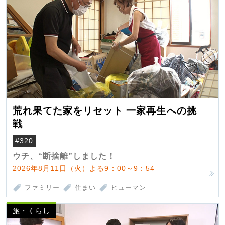
荒れ果てた家をリセット 一家再生への挑
戦
#320
ウチ、“断捨離”しました！
2026年8月11日（火）よる9：00～9：54
ファミリー
住まい
ヒューマン
旅・くらし