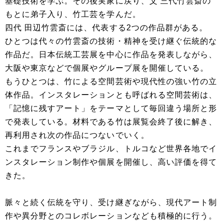
基礎技術を学ぶ。その後実家に戻り、父 三代竹雲斎の
もとに弟子入り、竹工芸を学んだ。
四代 田辺竹雲斎には、代表する2つの作品群がある。
ひとつは代々の竹雲斎の技術・精神を受け継ぐ伝統的な
作品だ。日本伝統工芸展を中心に作品を発表しながら、
大阪や東京などで個展やグループ展を開催している。
もうひとつは、竹による空間芸術や現代性の強い竹の立
体作品。インスタレーションとも呼ばれる空間芸術は、
「記憶に残すアート」をテーマとして毎回違う場所と形
で発表している。材料である竹は展覧会終了後に解き、
再利用され次の作品につないでいく。
これまでフランスやブラジル、トルコなど世界各地でイ
ンスタレーション制作や個展を開催し、高い評価を得て
きた。
脈々と続く伝統を守り、受け継ぎながら、現代アート制
作や異分野とのコレボレーションなども積極的に行う。