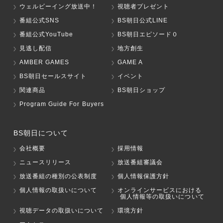
ウェルビーイング放送中！
視聴者プレゼント
番組公式SNS
BS朝日公式LINE
番組公式YouTube
BS朝日エピソード０
見逃し配信
地方創生
AMBER GAMES
GAME A
BS朝日セールスサイト
イベント
関連商品
BS朝日ショップ
Program Guide For Buyers
BS朝日について
会社概要
採用情報
ニュースリリース
放送番組審議会
放送番組の種別の公表制度
個人情報保護方針
個人情報の取扱いについて
オンラインサービスにおける
個人情報等の取扱いについて
視聴データの取扱いについて
環境方針