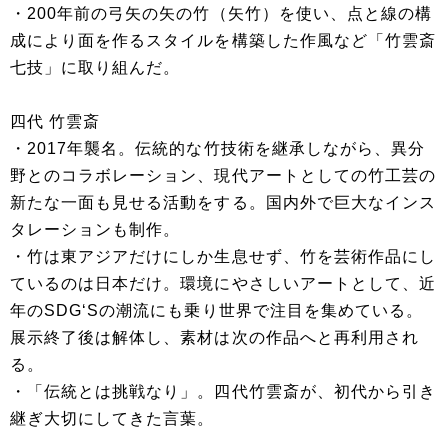
・200年前の弓矢の矢の竹（矢竹）を使い、点と線の構
成により面を作るスタイルを構築した作風など「竹雲斎
七技」に取り組んだ。
四代 竹雲斎
・2017年襲名。伝統的な竹技術を継承しながら、異分
野とのコラボレーション、現代アートとしての竹工芸の
新たな一面も見せる活動をする。国内外で巨大なインス
タレーションも制作。
・竹は東アジアだけにしか生息せず、竹を芸術作品にし
ているのは日本だけ。環境にやさしいアートとして、近
年のSDG‘Sの潮流にも乗り世界で注目を集めている。
展示終了後は解体し、素材は次の作品へと再利用され
る。
・「伝統とは挑戦なり」。四代竹雲斎が、初代から引き
継ぎ大切にしてきた言葉。