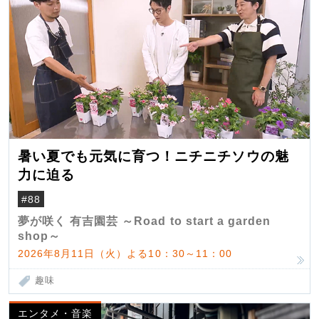
暑い夏でも元気に育つ！ニチニチソウの魅
力に迫る
#88
夢が咲く 有吉園芸 ～Road to start a garden
shop～
2026年8月11日（火）よる10：30～11：00
趣味
エンタメ・音楽