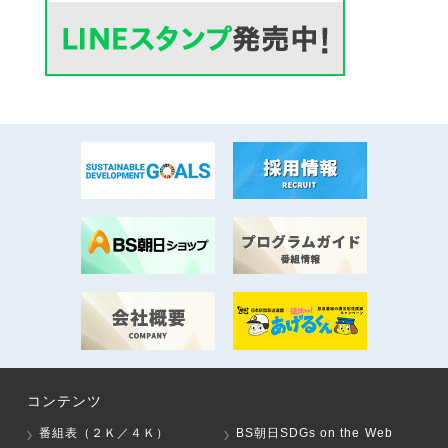
コンテンツ
番組表（２Ｋ／４Ｋ）
BS朝日SDGs on the Web