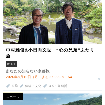
中村雅俊&小日向文世 “心の兄弟”ふたり
旅
#161
あなたの知らない京都旅
2026年8月10日（月）よる9：00～9：54
四季
伝統・文化
４K・高画質
スポーツ