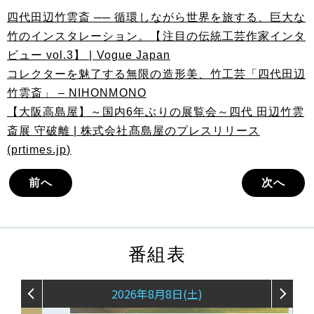
四代田辺竹雲斎 ── 循環しながら世界を旅する、巨大な
竹のインスタレーション。【注目の伝統工芸作家インタ
ビュー vol.3】 | Vogue Japan
コレクターを魅了する無限の造形美、竹工芸「四代田辺
竹雲斎」 – NIHONMONO
【大阪高島屋】～国内6年ぶりの展覧会～四代 田辺竹雲
斎展 守破離 | 株式会社髙島屋のプレスリリース
(prtimes.jp)
前へ
次へ
番組表