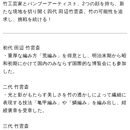
竹工芸家とバンブーアーティスト、2つの顔を持ち、新
たな境地を切り開く四代 田辺竹雲斎。竹の可能性を追
求し、挑戦を続ける！
初代 田辺 竹雲斎
・重厚な編み方「荒編み」を得意とし、明治末期から昭
和初期にかけて国内のみならず国際的な博覧会にも参加
した。
二代 竹雲斎
・光と影がもたらす美しさを竹の透かしによって繊細に
表現する技法「亀甲編み」や「鱗編み」を編み出し、紺
綬褒章を受章した。
三代 竹雲斎