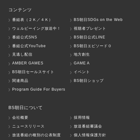
コンテンツ
番組表（２Ｋ／４Ｋ）
BS朝日SDGs on the Web
ウェルビーイング放送中！
視聴者プレゼント
番組公式SNS
BS朝日公式LINE
番組公式YouTube
BS朝日エピソード０
見逃し配信
地方創生
AMBER GAMES
GAME A
BS朝日セールスサイト
イベント
関連商品
BS朝日ショップ
Program Guide For Buyers
BS朝日について
会社概要
採用情報
ニュースリリース
放送番組審議会
放送番組の種別の公表制度
個人情報保護方針