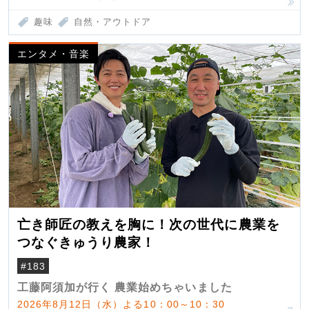
趣味
自然・アウトドア
エンタメ・音楽
亡き師匠の教えを胸に！次の世代に農業を
つなぐきゅうり農家！
#183
工藤阿須加が行く 農業始めちゃいました
2026年8月12日（水）よる10：00～10：30