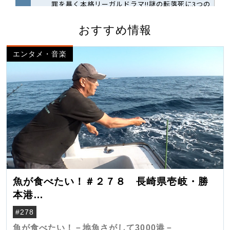
おすすめ情報
エンタメ・音楽
魚が食べたい！＃２７８ 長崎県壱岐・勝
本港
（クロマグロ）
#278
魚が食べたい！－地魚さがして3000港－