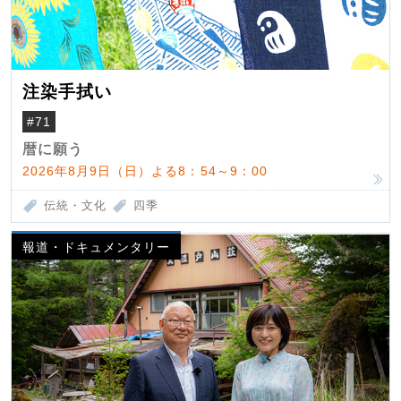
注染手拭い
#71
暦に願う
2026年8月9日（日）よる8：54～9：00
伝統・文化
四季
報道・ドキュメンタリー