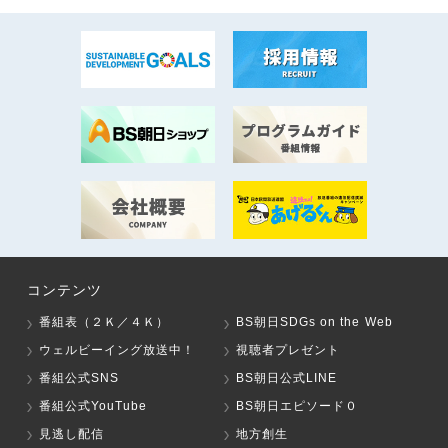
コンテンツ
番組表（２Ｋ／４Ｋ）
BS朝日SDGs on the Web
ウェルビーイング放送中！
視聴者プレゼント
番組公式SNS
BS朝日公式LINE
番組公式YouTube
BS朝日エピソード０
見逃し配信
地方創生