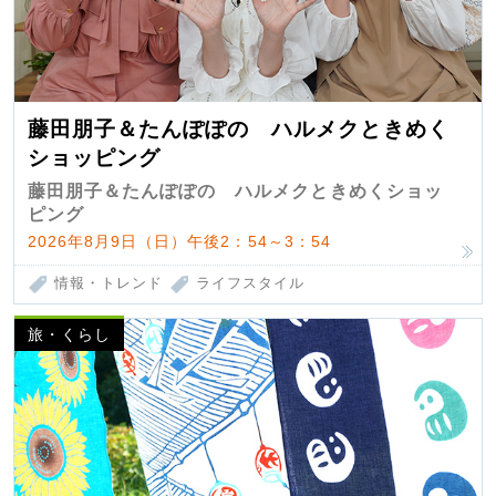
藤田朋子＆たんぽぽの ハルメクときめく
ショッピング
藤田朋子＆たんぽぽの ハルメクときめくショッ
ピング
2026年8月9日（日）午後2：54～3：54
情報・トレンド
ライフスタイル
旅・くらし