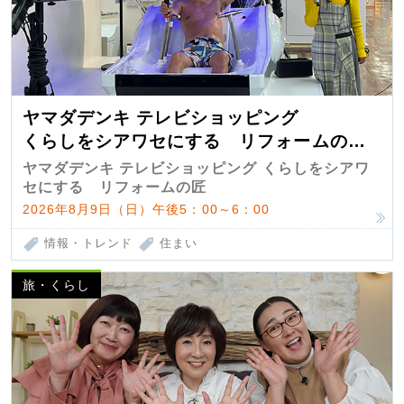
ヤマダデンキ テレビショッピング
くらしをシアワセにする リフォームの
匠 第7弾
ヤマダデンキ テレビショッピング くらしをシアワ
セにする リフォームの匠
2026年8月9日（日）午後5：00～6：00
情報・トレンド
住まい
旅・くらし