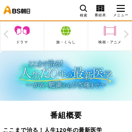
BS朝日
番組表
メニュー
検索
Prev
N
ドラマ
旅・くらし
映画・アニメ
番組概要
ここまで治る！人生120年の最新医学