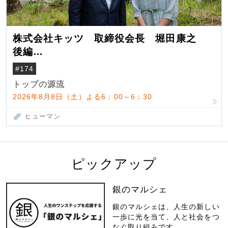
株式会社キッツ 取締役会長 堀田康之
後編
米国駐在でも浮かんだ八ヶ岳 山小屋を営
#174
んだ父母
トップの源流
2026年8月8日（土）よる6：00～6：30
ヒューマン
ピックアップ
銀のマルシェ
銀のマルシェは、人生の新しい
一歩に光を当て、人と社会をつ
なぐ取り組みです。