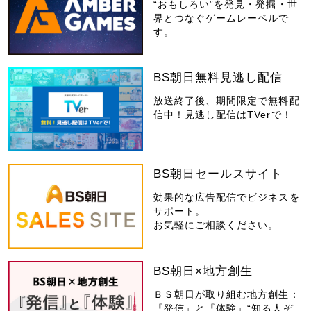
“おもしろい”を発見・発掘・世
界とつなぐゲームレーベルで
す。
BS朝日無料見逃し配信
放送終了後、期間限定で無料配
信中！見逃し配信はTVerで！
BS朝日セールスサイト
効果的な広告配信でビジネスを
サポート。
お気軽にご相談ください。
BS朝日×地方創生
ＢＳ朝日が取り組む地方創生：
『発信』と『体験』“知る人ぞ