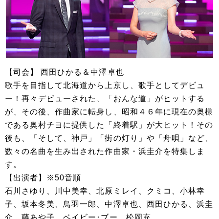
【司会】 西田ひかる＆中澤卓也
歌手を目指して北海道から上京し、歌手としてデビュ
ー！再々デビューされた、「おんな道」がヒットする
が、その後、作曲家に転身し、昭和４６年に現在の奥様
である奥村チヨに提供した「終着駅」が大ヒット！その
後も、「そして、神戸」「街の灯り」や「舟唄」など、
数々の名曲を生み出された作曲家・浜圭介を特集しま
す。
【出演者】※50音順
石川さゆり、川中美幸、北原ミレイ、クミコ、小林幸
子、坂本冬美、鳥羽一郎、中澤卓也、西田ひかる、浜圭
介、藤あや子、ベイビー･ブー、松岡充