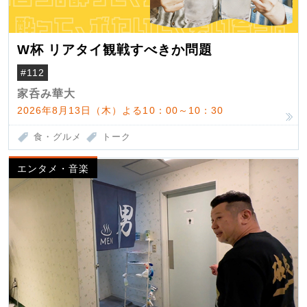
W杯 リアタイ観戦すべきか問題
#112
家呑み華大
2026年8月13日（木）よる10：00～10：30
食・グルメ
トーク
エンタメ・音楽