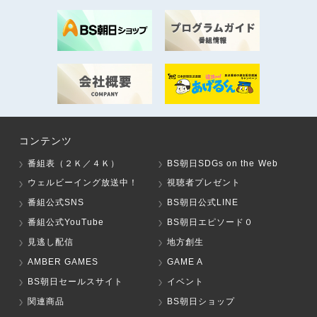
コンテンツ
番組表（２Ｋ／４Ｋ）
BS朝日SDGs on the Web
ウェルビーイング放送中！
視聴者プレゼント
番組公式SNS
BS朝日公式LINE
番組公式YouTube
BS朝日エピソード０
見逃し配信
地方創生
AMBER GAMES
GAME A
BS朝日セールスサイト
イベント
関連商品
BS朝日ショップ