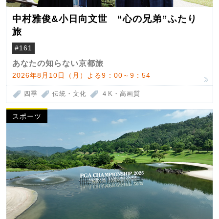
中村雅俊&小日向文世 “心の兄弟”ふたり
旅
#161
あなたの知らない京都旅
2026年8月10日（月）よる9：00～9：54
四季
伝統・文化
４K・高画質
スポーツ