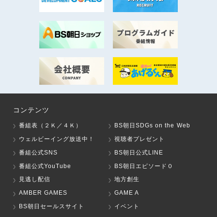
コンテンツ
番組表（２Ｋ／４Ｋ）
BS朝日SDGs on the Web
ウェルビーイング放送中！
視聴者プレゼント
番組公式SNS
BS朝日公式LINE
番組公式YouTube
BS朝日エピソード０
見逃し配信
地方創生
AMBER GAMES
GAME A
BS朝日セールスサイト
イベント