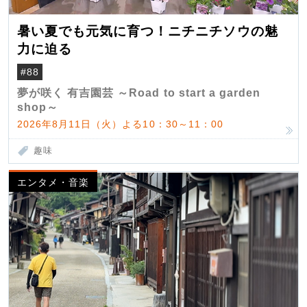
暑い夏でも元気に育つ！ニチニチソウの魅
力に迫る
#88
夢が咲く 有吉園芸 ～Road to start a garden
shop～
2026年8月11日（火）よる10：30～11：00
趣味
エンタメ・音楽