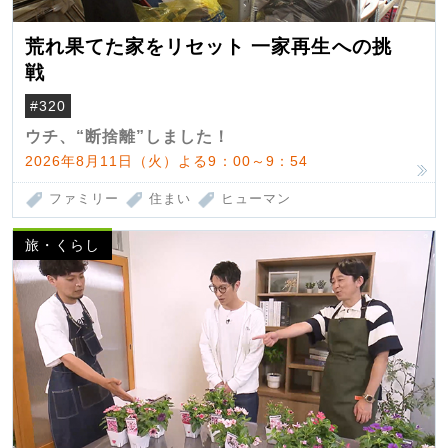
荒れ果てた家をリセット 一家再生への挑
戦
#320
ウチ、“断捨離”しました！
2026年8月11日（火）よる9：00～9：54
ファミリー
住まい
ヒューマン
旅・くらし