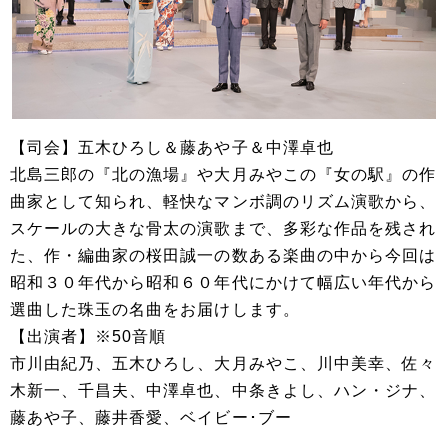
【司会】五木ひろし＆藤あや子＆中澤卓也
北島三郎の『北の漁場』や大月みやこの『女の駅』の作
曲家として知られ、軽快なマンボ調のリズム演歌から、
スケールの大きな骨太の演歌まで、多彩な作品を残され
た、作・編曲家の桜田誠一の数ある楽曲の中から今回は
昭和３０年代から昭和６０年代にかけて幅広い年代から
選曲した珠玉の名曲をお届けします。
【出演者】※50音順
市川由紀乃、五木ひろし、大月みやこ、川中美幸、佐々
木新一、千昌夫、中澤卓也、中条きよし、ハン・ジナ、
藤あや子、藤井香愛、ベイビー･ブー