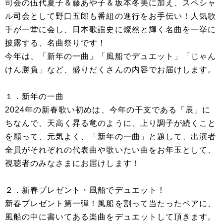
司会の伍代夏子＆藤あや子＆坂本冬美に加え、スペシャ
ル司会として野口五郎も番組の進行をお手伝い！人気歌
手が一堂に会し、日本歌謡史に燦然と輝く名曲を一挙に
披露する、名曲祭りです！
今年は、「新年の一曲」「風船でデュエット」「じゃん
けん勝負」など、盛りだくさんの内容でお届けします。
１．新年の一曲
2024年の新春歌い初めは、今年の干支である「辰」に
ちなんで、天高く昇る竜のように、上り調子が続くこと
を願って、元気よく、「新年の一曲」と題して、出演者
全員がそれぞれの代表曲や歌いたい曲をお年玉として、
視聴者のみなさまにお届けします！
２．新春プレゼント・風船でデュエット！
新春プレゼント第一弾！風船を割って当たったペアに、
風船の中に書いてある楽曲をデュエットして頂きます。