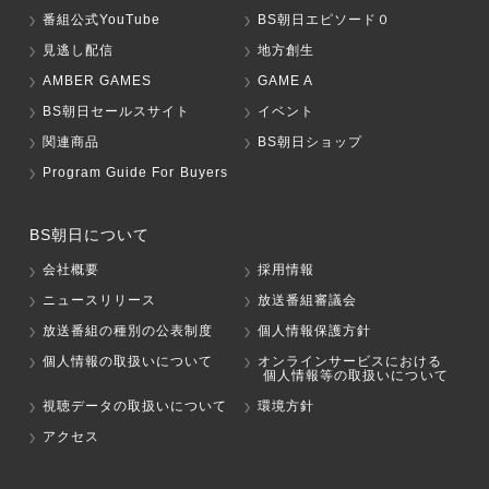
番組公式YouTube
BS朝日エピソード０
見逃し配信
地方創生
AMBER GAMES
GAME A
BS朝日セールスサイト
イベント
関連商品
BS朝日ショップ
Program Guide For Buyers
BS朝日について
会社概要
採用情報
ニュースリリース
放送番組審議会
放送番組の種別の公表制度
個人情報保護方針
個人情報の取扱いについて
オンラインサービスにおける
個人情報等の取扱いについて
視聴データの取扱いについて
環境方針
アクセス