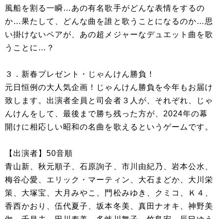
風船を割る一瞬…あの有名歌手がどんな表情をするの
か…果たして、どんな曲を誰と歌うことになるのか…思
い掛けないペアが、あの超メジャーなデュエット曲を歌
うことに…？
３．新春プレゼント・じゃんけん勝負！
元日恒例の大人気企画！じゃんけん勝負を今年もお届け
致します。出演者全員と司会者３人が、それぞれ、じゃ
んけんをして、最後まで勝ち残った方が、2024年の幕
開けに相応しい昭和の名曲を歌えるというゲームです。
【出演者】50音順
青山新、秋元順子、石原詢子、市川由紀乃、岩本公水、
梅谷心愛、エリック・マーティン、大石まどか、大川栄
策、大塚宝、大月みやこ、門松みゆき、クミコ、Ｋ４、
香西かおり、伍代夏子、坂本冬美、真田ナオキ、神野美