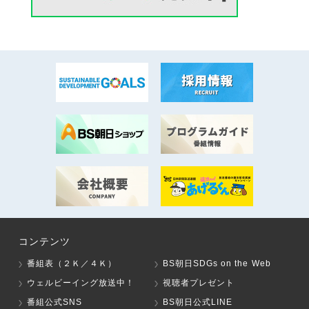
コンテンツ
番組表（２Ｋ／４Ｋ）
BS朝日SDGs on the Web
ウェルビーイング放送中！
視聴者プレゼント
番組公式SNS
BS朝日公式LINE