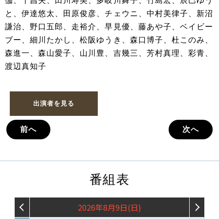
伽、千昌夫、田川寿美、多岐川舞子、竹島宏、辰巳ゆう
と、伊達悠太、田原俊彦、チェウニ、中村美律子、新沼
謙治、野口五郎、走裕介、早見優、藤あや子、ベイビー
ブー、細川たかし、松阪ゆうき、森口博子、杜このみ、
森進一、森山愛子、山川豊、吉幾三、芳村真理、彩青、
渡辺真知子
出演者を見る
前へ
次へ
番組表