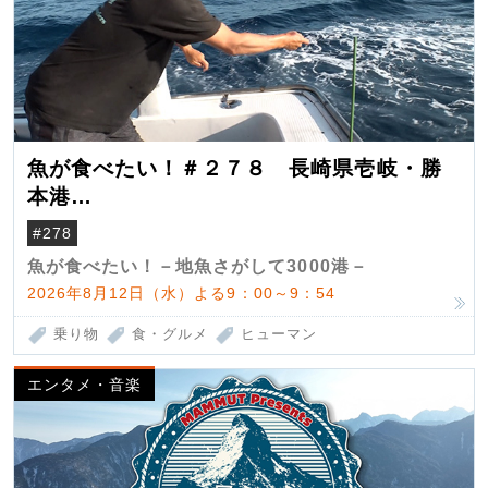
魚が食べたい！＃２７８ 長崎県壱岐・勝
本港
（クロマグロ）
#278
魚が食べたい！－地魚さがして3000港－
2026年8月12日（水）よる9：00～9：54
乗り物
食・グルメ
ヒューマン
エンタメ・音楽