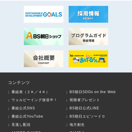
コンテンツ
番組表（２Ｋ／４Ｋ）
BS朝日SDGs on the Web
ウェルビーイング放送中！
視聴者プレゼント
番組公式SNS
BS朝日公式LINE
番組公式YouTube
BS朝日エピソード０
見逃し配信
地方創生