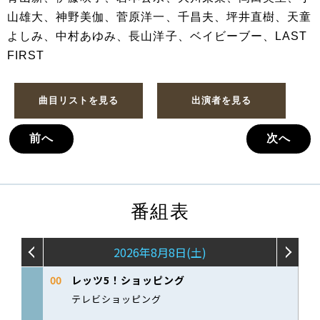
山雄大、神野美伽、菅原洋一、千昌夫、坪井直樹、天童
よしみ、中村あゆみ、長山洋子、ベイビーブー、LAST
FIRST
曲目リストを見る
出演者を見る
前へ
次へ
番組表