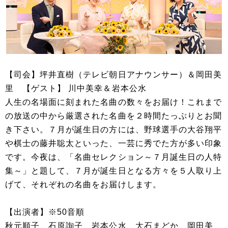
【司会】坪井直樹（テレビ朝日アナウンサー）＆岡田美
里 【ゲスト】 川中美幸＆岩本公水
人生の名場面に刻まれた名曲の数々をお届け！これまで
の放送の中から厳選された名曲を２時間たっぷりとお聞
き下さい。７月が誕生日の方には、野球選手の大谷翔平
や棋士の藤井聡太といった、一芸に秀でた方が多い印象
です。今夜は、「名曲セレクション～７月誕生日の人特
集～」と題して、７月が誕生日となる方々を５人取り上
げて、それぞれの名曲をお届けします。
【出演者】※50音順
秋元順子、石原詢子、岩本公水、大石まどか、岡田美