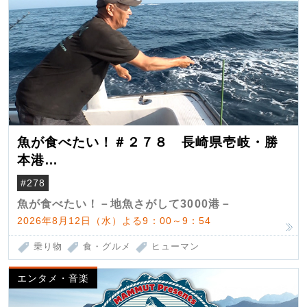
魚が食べたい！＃２７８ 長崎県壱岐・勝
本港
（クロマグロ）
#278
魚が食べたい！－地魚さがして3000港－
2026年8月12日（水）よる9：00～9：54
乗り物
食・グルメ
ヒューマン
エンタメ・音楽