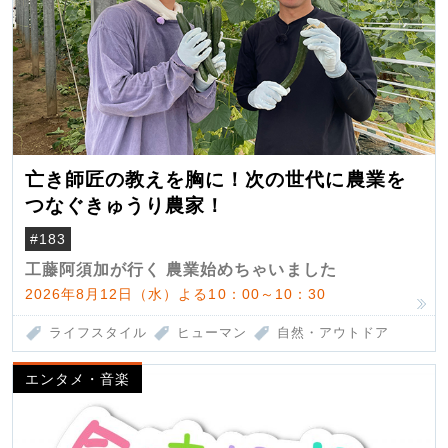
亡き師匠の教えを胸に！次の世代に農業を
つなぐきゅうり農家！
#183
工藤阿須加が行く 農業始めちゃいました
2026年8月12日（水）よる10：00～10：30
ライフスタイル
ヒューマン
自然・アウトドア
エンタメ・音楽