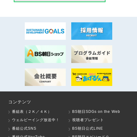
コンテンツ
番組表（２Ｋ／４Ｋ）
BS朝日SDGs on the Web
ウェルビーイング放送中！
視聴者プレゼント
番組公式SNS
BS朝日公式LINE