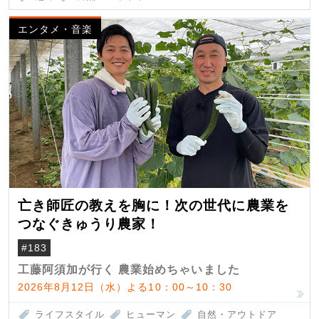
エンタメ・音楽
亡き師匠の教えを胸に！次の世代に農業を
つなぐきゅうり農家！
#183
工藤阿須加が行く 農業始めちゃいました
2026年8月12日（水）よる10：00～10：30
ライフスタイル
ヒューマン
自然・アウトドア