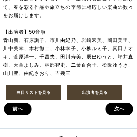
て、春を彩る作品や旅立ちの季節に相応しい楽曲の数々
をお届けします。
【出演者】50音順
青山新、石原詢子、市川由紀乃、岩崎宏美、岡田美里、
川中美幸、木村徹二、小林幸子、小柳ルミ子、真田ナオ
キ、菅原洋一、千昌夫、田川寿美、辰巳ゆうと、坪井直
樹、天童よしみ、林部智史、二葉百合子、松阪ゆうき、
山川豊、由紀さおり、吉幾三
曲目リストを見る
出演者を見る
前へ
次へ