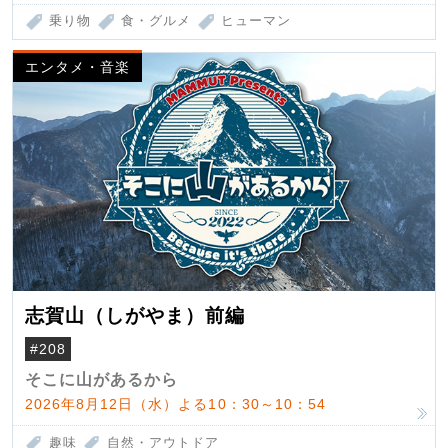
乗り物
食・グルメ
ヒューマン
エンタメ・音楽
志賀山（しがやま）前編
#208
そこに山があるから
2026年8月12日（水）よる10：30～10：54
趣味
自然・アウトドア