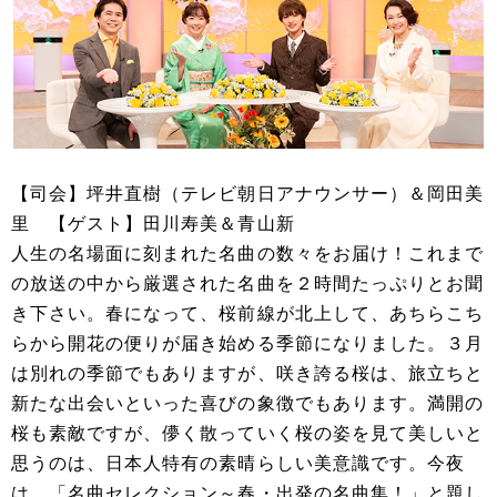
【司会】坪井直樹（テレビ朝日アナウンサー）＆岡田美
里 【ゲスト】田川寿美＆青山新
人生の名場面に刻まれた名曲の数々をお届け！これまで
の放送の中から厳選された名曲を２時間たっぷりとお聞
き下さい。春になって、桜前線が北上して、あちらこち
らから開花の便りが届き始める季節になりました。３月
は別れの季節でもありますが、咲き誇る桜は、旅立ちと
新たな出会いといった喜びの象徴でもあります。満開の
桜も素敵ですが、儚く散っていく桜の姿を見て美しいと
思うのは、日本人特有の素晴らしい美意識です。今夜
は、「名曲セレクション～春・出発の名曲集！」と題し