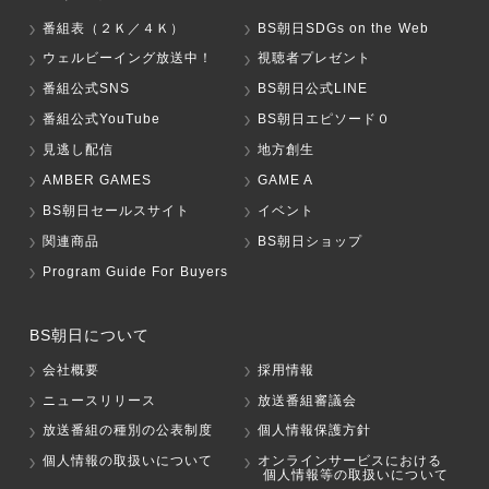
番組表（２Ｋ／４Ｋ）
BS朝日SDGs on the Web
ウェルビーイング放送中！
視聴者プレゼント
番組公式SNS
BS朝日公式LINE
番組公式YouTube
BS朝日エピソード０
見逃し配信
地方創生
AMBER GAMES
GAME A
BS朝日セールスサイト
イベント
関連商品
BS朝日ショップ
Program Guide For Buyers
BS朝日について
会社概要
採用情報
ニュースリリース
放送番組審議会
放送番組の種別の公表制度
個人情報保護方針
個人情報の取扱いについて
オンラインサービスにおける
個人情報等の取扱いについて