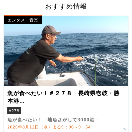
おすすめ情報
エンタメ・音楽
魚が食べたい！＃２７８ 長崎県壱岐・勝
本港
（クロマグロ）
#278
魚が食べたい！－地魚さがして3000港－
2026年8月12日（水）よる9：00～9：54