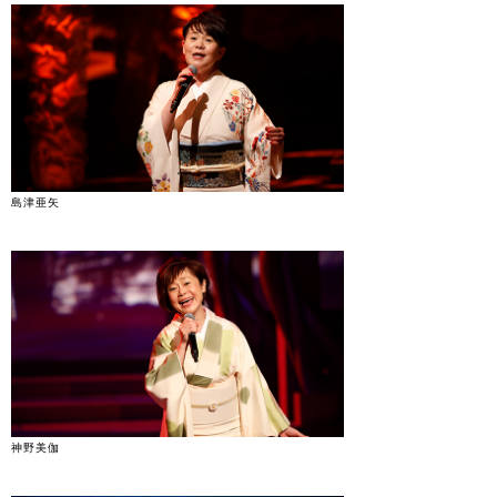
島津亜矢
神野美伽