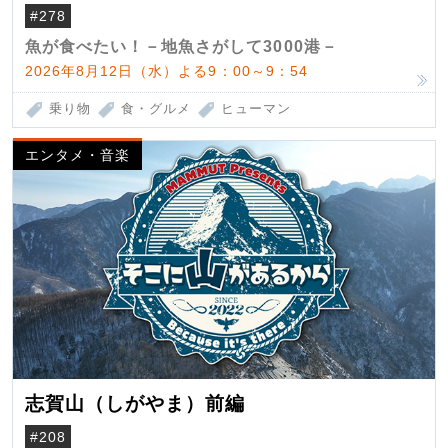
（クロマグロ）
#278
魚が食べたい！－地魚さがして3000港－
2026年8月12日（水）よる9：00～9：54
乗り物
食・グルメ
ヒューマン
エンタメ・音楽
志賀山（しがやま）前編
#208