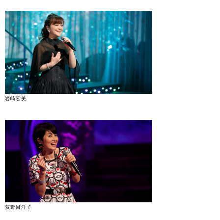
岩崎宏美
荻野目洋子