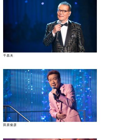
千昌夫
田原俊彦