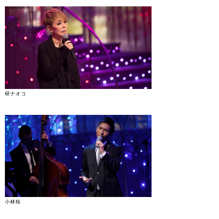
研ナオコ
小林桂