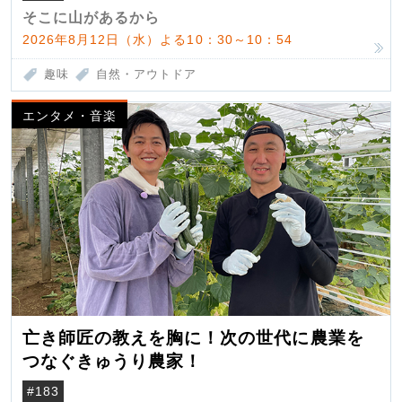
そこに山があるから
2026年8月12日（水）よる10：30～10：54
趣味
自然・アウトドア
エンタメ・音楽
亡き師匠の教えを胸に！次の世代に農業を
つなぐきゅうり農家！
#183