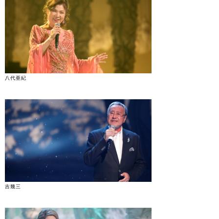
八代亜紀
吉幾三