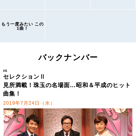
もう一度みたい この
1曲！
バックナンバー
#6
セレクションⅡ
見所満載！珠玉の名場面…昭和＆平成のヒット
曲集！
2019年7月24日（水）