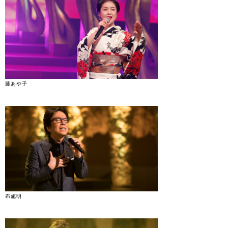
藤あや子
布施明