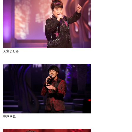
天童よしみ
中澤卓也