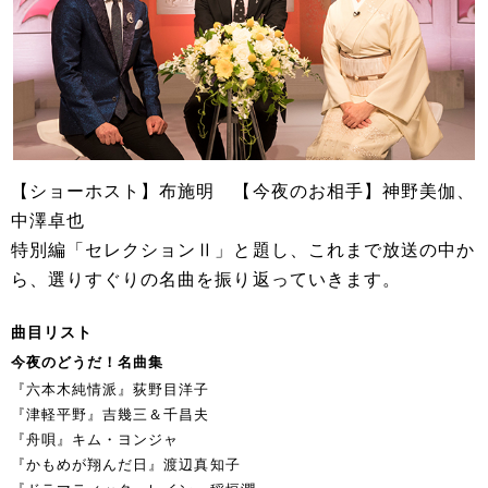
【ショーホスト】布施明 【今夜のお相手】神野美伽、
中澤卓也
特別編「セレクションⅡ」と題し、これまで放送の中か
ら、選りすぐりの名曲を振り返っていきます。
曲目リスト
今夜のどうだ！名曲集
『六本木純情派』荻野目洋子
『津軽平野』吉幾三＆千昌夫
『舟唄』キム・ヨンジャ
『かもめが翔んだ日』渡辺真知子