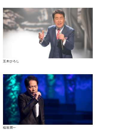
五木ひろし
稲垣潤一