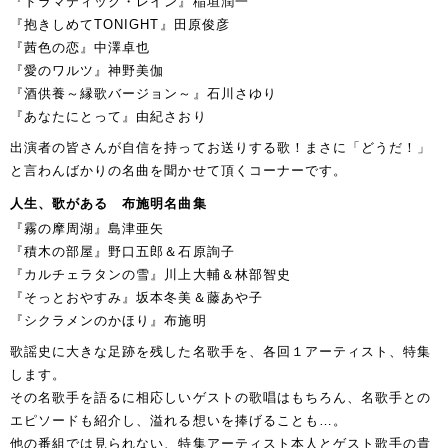
『ドラマティック・レイン』稲垣潤一
『抱きしめてTONIGHT』田原俊彦
『茜色の恋』中澤卓也
『愛のワルツ』神野美伽
『酒供養～縁歌バージョン～』石川さゆり
『あなたにとって』由紀さおり
出演者の皆さんが自信を持ってお送りする歌！まさに「どうだ！」
と言わんばかりの名曲を聞かせて頂くコーナーです。
人生、歌がある 布施明名曲集
『霧の摩周湖』島津亜矢
『積木の部屋』野口五郎＆石原詢子
『カルチェラタンの雪』川上大輔＆林部智史
『そっとおやすみ』坂本冬美＆藤あや子
『シクラメンのかほり』布施明
歌謡史に大きな足跡を残した名歌手を、各回１アーティスト、特集
します。
その名歌手を語るに相応しいゲストの歌唱はもちろん、名歌手との
エピソードも紹介し、溢れる想いを捧げることも…。
他の番組では見られない、特集アーティスト本人とゲスト歌手の貴