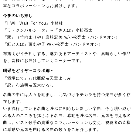
重なコラボレーションもお届けします。
今夜のいち推し
『I Will Wait For You』小林桂
『ラ・クンパルシータ』～『さんぽ』小松亮太
『駅』（竹内まりや）岩崎宏美 w/小松亮太（バンドネオン）
『紅とんぼ』藤あや子 w/小松亮太（バンドネオン）
布施明がイチ押しする、魅力あるアーティストや、素晴らしい作品
を、皆様にお届けしていくコーナーです。
喝采をどうぞ～コラボ編～
『酒場にて』八代亜紀＆天童よしみ
『恋』布施明＆五木ひろし
名曲の中には人々を励まし、元気づけるチカラを持つ楽曲が多く存
在します。
いま流行している名曲と呼ぶに相応しい新しい楽曲、今も唄い継が
れる人のこころを揺さぶる名曲、感動を呼ぶ名曲、元気を与える名
曲…。ゲスト歌手の貴重なコラボレーションも交え、視聴者の皆様
に感動や元気を届ける名曲の数々をご紹介します。