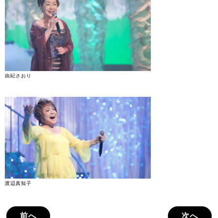
由紀さおり
渡辺真知子
前へ
次へ