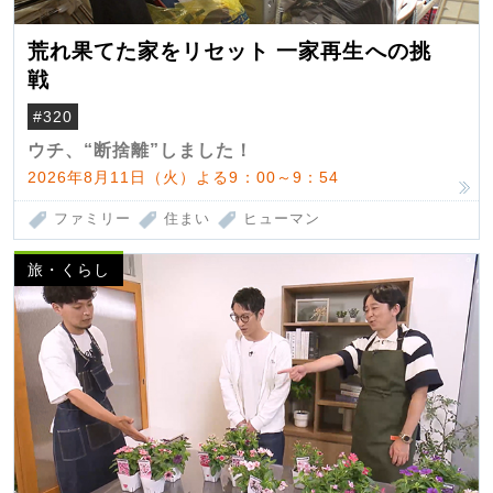
荒れ果てた家をリセット 一家再生への挑
戦
#320
ウチ、“断捨離”しました！
2026年8月11日（火）よる9：00～9：54
ファミリー
住まい
ヒューマン
旅・くらし