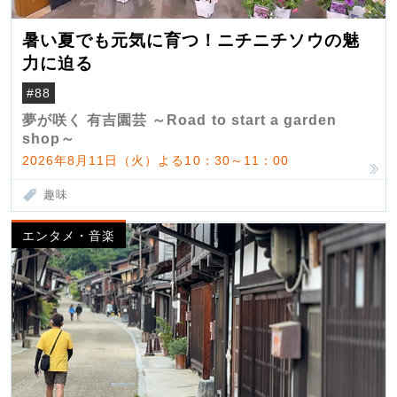
暑い夏でも元気に育つ！ニチニチソウの魅
力に迫る
#88
夢が咲く 有吉園芸 ～Road to start a garden
shop～
2026年8月11日（火）よる10：30～11：00
趣味
エンタメ・音楽