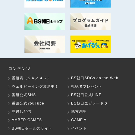
コンテンツ
番組表（２Ｋ／４Ｋ）
BS朝日SDGs on the Web
ウェルビーイング放送中！
視聴者プレゼント
番組公式SNS
BS朝日公式LINE
番組公式YouTube
BS朝日エピソード０
見逃し配信
地方創生
AMBER GAMES
GAME A
BS朝日セールスサイト
イベント