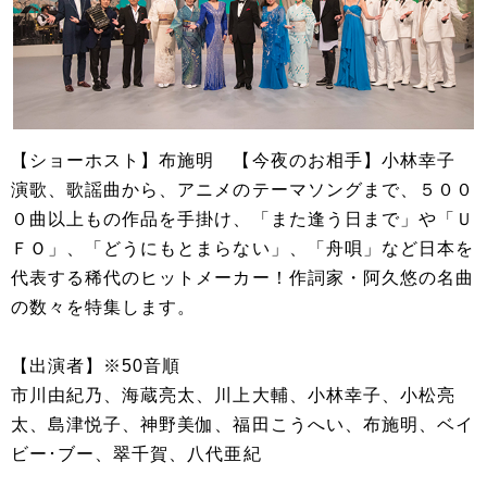
【ショーホスト】布施明 【今夜のお相手】小林幸子
演歌、歌謡曲から、アニメのテーマソングまで、５００
０曲以上もの作品を手掛け、「また逢う日まで」や「Ｕ
ＦＯ」、「どうにもとまらない」、「舟唄」など日本を
代表する稀代のヒットメーカー！作詞家・阿久悠の名曲
の数々を特集します。
【出演者】※50音順
市川由紀乃、海蔵亮太、川上大輔、小林幸子、小松亮
太、島津悦子、神野美伽、福田こうへい、布施明、ベイ
ビー･ブー、翠千賀、八代亜紀