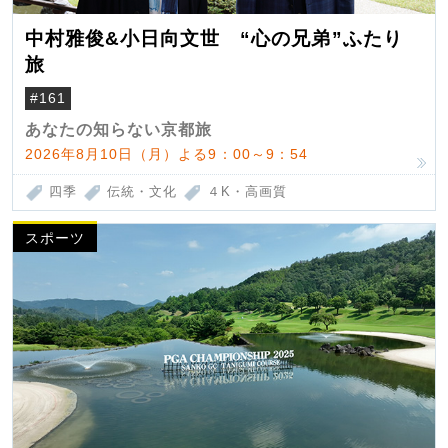
中村雅俊&小日向文世 “心の兄弟”ふたり
旅
#161
あなたの知らない京都旅
2026年8月10日（月）よる9：00～9：54
四季
伝統・文化
４K・高画質
スポーツ