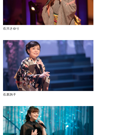
石川さゆり
石原詢子