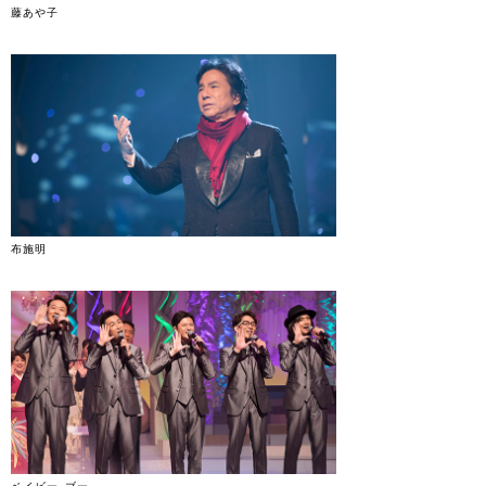
藤あや子
布施明