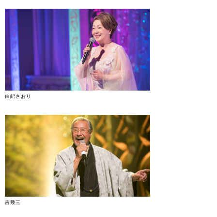
由紀さおり
吉幾三