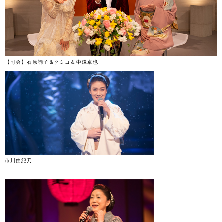
【司会】石原詢子＆クミコ＆中澤卓也
市川由紀乃