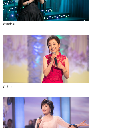
岩崎宏美
クミコ