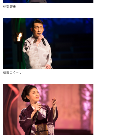
林部智史
福田こうへい