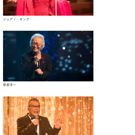
ジュディ・オング
菅原洋一