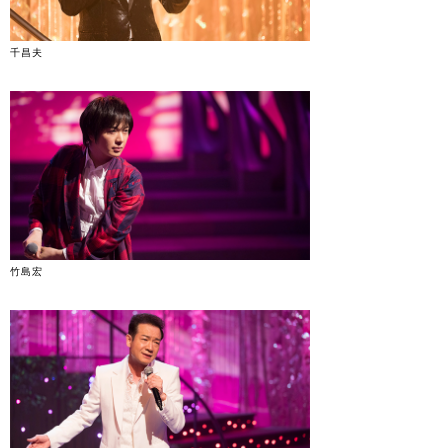
千昌夫
竹島宏