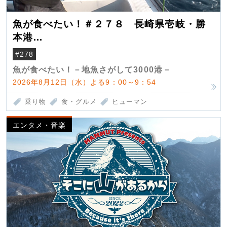
魚が食べたい！＃２７８ 長崎県壱岐・勝
本港
（クロマグロ）
#278
魚が食べたい！－地魚さがして3000港－
2026年8月12日（水）よる9：00～9：54
乗り物
食・グルメ
ヒューマン
エンタメ・音楽