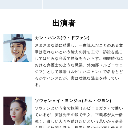
出演者
カン・ハンス
(ウ・ドファン)
さまざまな法に精通し、一度読んだことのある文
章は忘れないという能力の持ち主で、訴訟を起こ
しては巧みな弁舌で勝訴をもたらす。朝鮮時代に
おける弁護士のような職業、外知部（ルビ：ウェ
ジブ）として漢陽（ルビ：ハニャン）で名をとど
ろかすハンスだが、実は壮絶な過去を持ってい
る。
ソウォン＝イ・ヨンジュ
(キム・ジヨン)
ソウォンという名で旅閣（ルビ：ヨガク）で働い
ているが、実は先王の娘で王女。正義感が人一倍
強く、貧しい人々を助けたいという思いから身分
を隠して旅閣を営み、現王に民の生の声を伝える