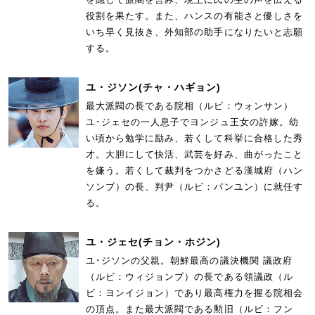
役割を果たす。また、ハンスの有能さと優しさを
いち早く見抜き、外知部の助手になりたいと志願
する。
ユ・ジソン
(チャ・ハギョン)
最大派閥の長である院相（ルビ：ウォンサン）
ユ･ジェセの一人息子でヨンジュ王女の許嫁。幼
い頃から勉学に励み、若くして科挙に合格した秀
才。大胆にして快活、武芸を好み、曲がったこと
を嫌う。若くして裁判をつかさどる漢城府（ハン
ソンブ）の長、判尹（ルビ：パンユン）に就任す
る。
ユ・ジェセ
(チョン・ホジン)
ユ･ジソンの父親。朝鮮最高の議決機関 議政府
（ルビ：ウィジョンブ）の長である領議政（ル
ビ：ヨンイジョン）であり最高権力を握る院相会
の頂点。また最大派閥である勲旧（ルビ：フン