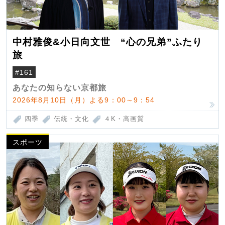
中村雅俊&小日向文世 “心の兄弟”ふたり
旅
#161
あなたの知らない京都旅
2026年8月10日（月）よる9：00～9：54
四季
伝統・文化
４K・高画質
スポーツ