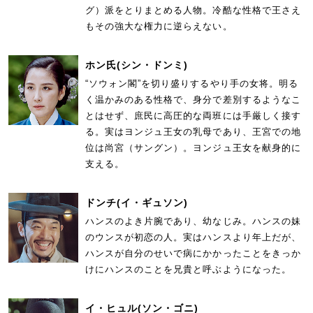
グ）派をとりまとめる人物。冷酷な性格で王さえ
もその強大な権力に逆らえない。
ホン氏
(シン・ドンミ)
“ソウォン閣”を切り盛りするやり手の女将。明る
く温かみのある性格で、身分で差別するようなこ
とはせず、庶民に高圧的な両班には手厳しく接す
る。実はヨンジュ王女の乳母であり、王宮での地
位は尚宮（サングン）。ヨンジュ王女を献身的に
支える。
ドンチ
(イ・ギュソン)
ハンスのよき片腕であり、幼なじみ。ハンスの妹
のウンスが初恋の人。実はハンスより年上だが、
ハンスが自分のせいで病にかかったことをきっか
けにハンスのことを兄貴と呼ぶようになった。
イ・ヒュル
(ソン・ゴニ)