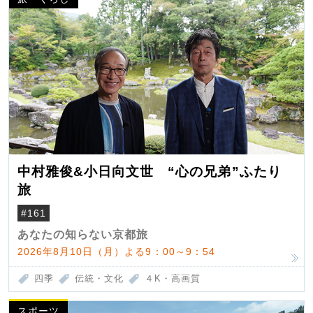
中村雅俊&小日向文世 “心の兄弟”ふたり
旅
#161
あなたの知らない京都旅
2026年8月10日（月）よる9：00～9：54
四季
伝統・文化
４K・高画質
スポーツ