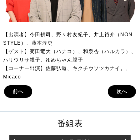
【出演者】今田耕司、野々村友紀子、井上裕介（NON
STYLE）、藤本淳史
【ゲスト】菊田竜大（ハナコ）、和泉杏（ハルカラ）、
ハリウリサ親子、ゆめちゃん親子
【コーナー出演】佐藤弘道、キクチウソツカナイ。、
Micaco
前へ
次へ
番組表