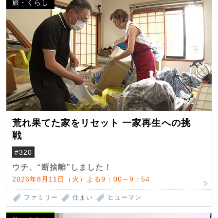
旅・くらし
荒れ果てた家をリセット 一家再生への挑
戦
#320
ウチ、“断捨離”しました！
2026年8月11日（火）よる9：00～9：54
ファミリー
住まい
ヒューマン