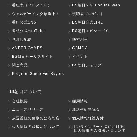
番組表（２Ｋ／４Ｋ）
BS朝日SDGs on the Web
ウェルビーイング放送中！
視聴者プレゼント
番組公式SNS
BS朝日公式LINE
番組公式YouTube
BS朝日エピソード０
見逃し配信
地方創生
AMBER GAMES
GAME A
BS朝日セールスサイト
イベント
関連商品
BS朝日ショップ
Program Guide For Buyers
BS朝日について
会社概要
採用情報
ニュースリリース
放送番組審議会
放送番組の種別の公表制度
個人情報保護方針
個人情報の取扱いについて
オンラインサービスにおける
個人情報等の取扱いについて