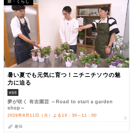
旅・くらし
暑い夏でも元気に育つ！ニチニチソウの魅
力に迫る
#88
夢が咲く 有吉園芸 ～Road to start a garden
shop～
2026年8月11日（火）よる10：30～11：00
趣味