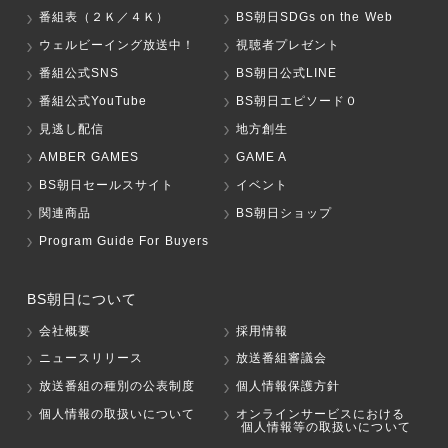
番組表（２Ｋ／４Ｋ）
BS朝日SDGs on the Web
ウェルビーイング放送中！
視聴者プレゼント
番組公式SNS
BS朝日公式LINE
番組公式YouTube
BS朝日エピソード０
見逃し配信
地方創生
AMBER GAMES
GAME A
BS朝日セールスサイト
イベント
関連商品
BS朝日ショップ
Program Guide For Buyers
BS朝日について
会社概要
採用情報
ニュースリリース
放送番組審議会
放送番組の種別の公表制度
個人情報保護方針
個人情報の取扱いについて
オンラインサービスにおける
個人情報等の取扱いについて