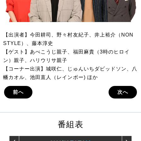
【出演者】今田耕司、野々村友紀子、井上裕介（NON
STYLE）、藤本淳史
【ゲスト】あべこうじ親子、福田麻貴（3時のヒロイ
ン）親子、ハリウリサ親子
【コーナー出演】城咲仁、じゅんいちダビッドソン、八
幡カオル、池田直人（レインボー) ほか
前へ
次へ
番組表