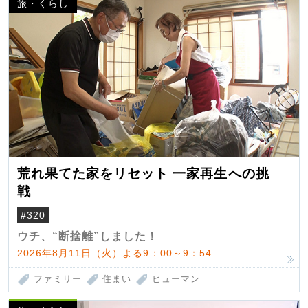
旅・くらし
荒れ果てた家をリセット 一家再生への挑
戦
#320
ウチ、“断捨離”しました！
2026年8月11日（火）よる9：00～9：54
ファミリー
住まい
ヒューマン