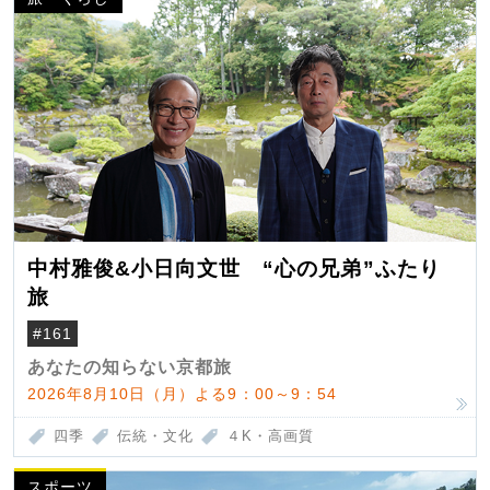
中村雅俊&小日向文世 “心の兄弟”ふたり
旅
#161
あなたの知らない京都旅
2026年8月10日（月）よる9：00～9：54
四季
伝統・文化
４K・高画質
スポーツ