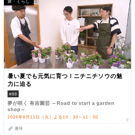
旅・くらし
暑い夏でも元気に育つ！ニチニチソウの魅
力に迫る
#88
夢が咲く 有吉園芸 ～Road to start a garden
shop～
2026年8月11日（火）よる10：30～11：00
趣味