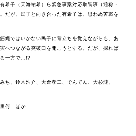
有希子（天海祐希）ら緊急事案対応取調班（通称・
。だが、民子と向き合った有希子は、思わぬ苦戦を
筋縄ではいかない民子に苛立ちを覚えながらも、あ
実へつながる突破口を開こうとする。だが、探れば
る一方で…!?
みち、鈴木浩介、大倉孝二、でんでん、大杉漣、
里何 ほか