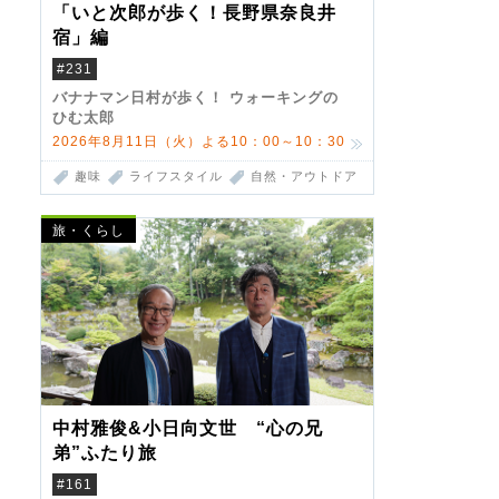
「いと次郎が歩く！長野県奈良井
宿」編
#231
バナナマン日村が歩く！ ウォーキングの
ひむ太郎
2026年8月11日（火）よる10：00～10：30
趣味
ライフスタイル
自然・アウトドア
旅・くらし
中村雅俊&小日向文世 “心の兄
弟”ふたり旅
#161