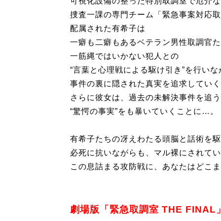
可視化設備の整った特別取調室で厄介な
捜査一課の専門チーム「緊急事案対応取
配属された有希子は
一癖も二癖もあるベテラン男性取調官た
一筋縄ではいかない犯人との
“言葉と心理戦による駆け引き”を行いな
事件の裏に隠された真実を追求していく
さらに彼女は、過去の未解決事件を追う
“驚愕の事実”をも暴いていくことに…。
有希子たちの冴えわたる頭脳と話術を駆
必死に抗いながらも、マル裸にされてい
この息詰まる攻防戦に、あなたはどこま
劇場版「緊急取調室 THE FINAL