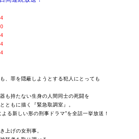
4
0
4
4
4
も、罪を隠蔽しようとする犯人にとっても
器も持たない生身の人間同士の死闘を
とともに描く『緊急取調室』。
による新しい形の刑事ドラマ”を全話一挙放送！
き上げの女刑事。