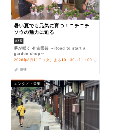
暑い夏でも元気に育つ！ニチニチ
ソウの魅力に迫る
#88
夢が咲く 有吉園芸 ～Road to start a
garden shop～
2026年8月11日（火）よる10：30～11：00
趣味
エンタメ・音楽