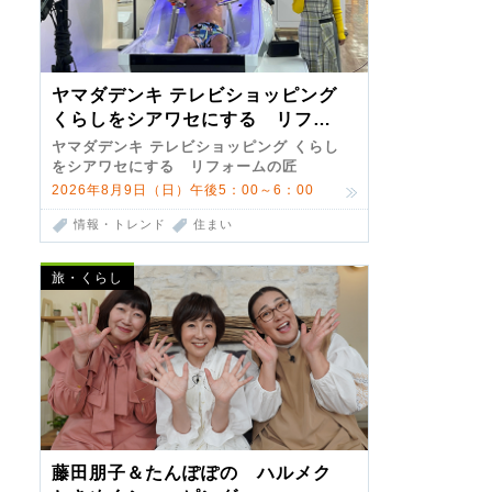
ヤマダデンキ テレビショッピング
くらしをシアワセにする リフォ
ームの匠 第7弾
ヤマダデンキ テレビショッピング くらし
をシアワセにする リフォームの匠
2026年8月9日（日）午後5：00～6：00
情報・トレンド
住まい
旅・くらし
藤田朋子＆たんぽぽの ハルメク