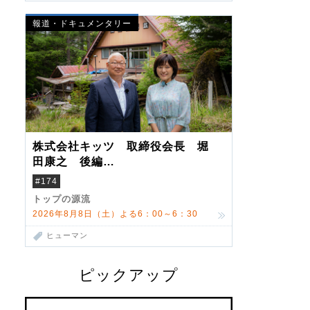
報道・ドキュメンタリー
株式会社キッツ 取締役会長 堀
田康之 後編
米国駐在でも浮かんだ八ヶ岳 山
#174
小屋を営んだ父母
トップの源流
2026年8月8日（土）よる6：00～6：30
ヒューマン
ピックアップ