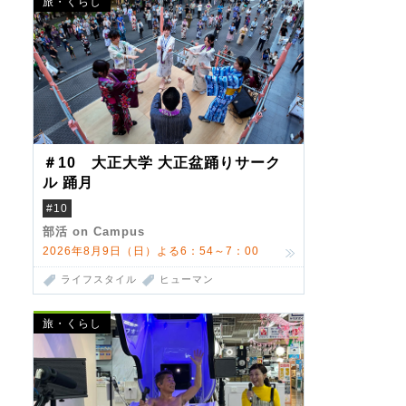
旅・くらし
＃10 大正大学 大正盆踊りサーク
ル 踊月
#10
部活 on Campus
2026年8月9日（日）よる6：54～7：00
ライフスタイル
ヒューマン
旅・くらし