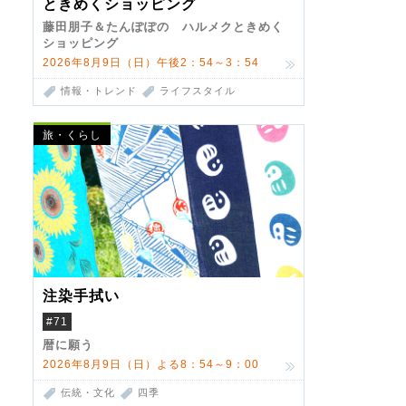
ときめくショッピング
藤田朋子＆たんぽぽの ハルメクときめく
ショッピング
2026年8月9日（日）午後2：54～3：54
情報・トレンド
ライフスタイル
旅・くらし
注染手拭い
#71
暦に願う
2026年8月9日（日）よる8：54～9：00
伝統・文化
四季