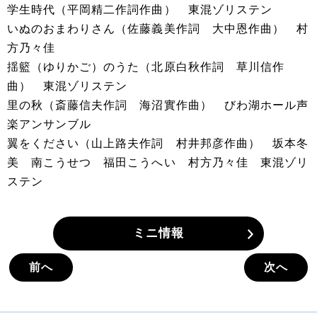
学生時代（平岡精二作詞作曲） 東混ゾリステン
いぬのおまわりさん（佐藤義美作詞 大中恩作曲） 村
方乃々佳
揺籃（ゆりかご）のうた（北原白秋作詞 草川信作
曲） 東混ゾリステン
里の秋（斎藤信夫作詞 海沼實作曲） びわ湖ホール声
楽アンサンブル
翼をください（山上路夫作詞 村井邦彦作曲） 坂本冬
美 南こうせつ 福田こうへい 村方乃々佳 東混ゾリ
ステン
ミニ情報
前へ
次へ