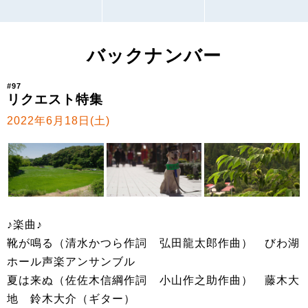
バックナンバー
#97
リクエスト特集
2022年6月18日(土)
♪楽曲♪
靴が鳴る（清水かつら作詞 弘田龍太郎作曲） びわ湖
ホール声楽アンサンブル
夏は来ぬ（佐佐木信綱作詞 小山作之助作曲） 藤木大
地 鈴木大介（ギター）