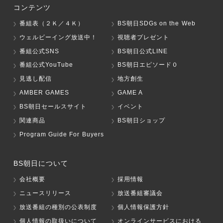
コンテンツ
番組表（２Ｋ／４Ｋ）
BS朝日SDGs on the Web
ウェルビーイング放送中！
視聴者プレゼント
番組公式SNS
BS朝日公式LINE
番組公式YouTube
BS朝日エピソード０
見逃し配信
地方創生
AMBER GAMES
GAME A
BS朝日セールスサイト
イベント
関連商品
BS朝日ショップ
Program Guide For Buyers
BS朝日について
会社概要
採用情報
ニュースリリース
放送番組審議会
放送番組の種別の公表制度
個人情報保護方針
個人情報の取扱いについて
オンラインサービスにおける