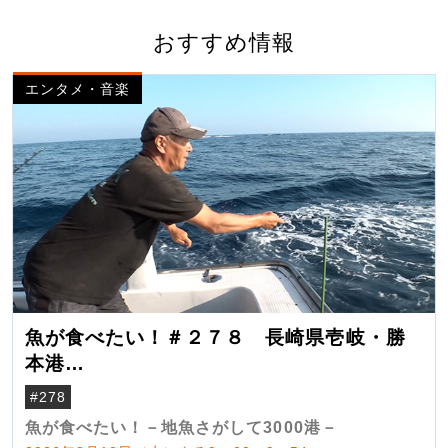
おすすめ情報
エンタメ・音楽
魚が食べたい！＃２７８ 長崎県壱岐・勝
本港
（クロマグロ）
#278
魚が食べたい！－地魚さがして3000港－