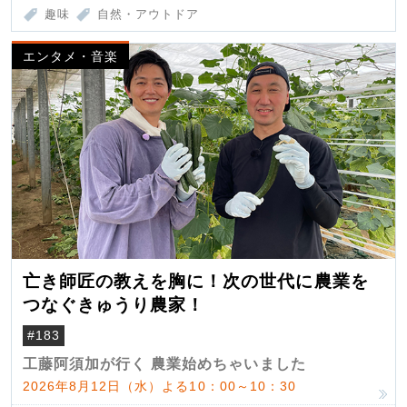
趣味
自然・アウトドア
エンタメ・音楽
亡き師匠の教えを胸に！次の世代に農業を
つなぐきゅうり農家！
#183
工藤阿須加が行く 農業始めちゃいました
2026年8月12日（水）よる10：00～10：30