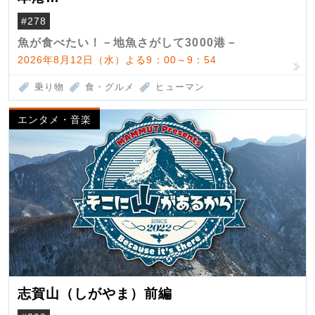
（クロマグロ）
#278
魚が食べたい！－地魚さがして3000港－
2026年8月12日（水）よる9：00～9：54
乗り物
食・グルメ
ヒューマン
エンタメ・音楽
志賀山（しがやま）前編