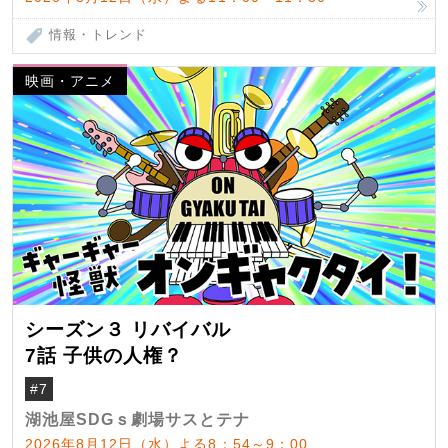
情報・トレンド
映画・アニメ
シーズン３ リバイバル
7話 子供の人権？
#7
湖池屋SDGｓ劇場サスとテナ
2026年8月12日（水）よる8：54～9：00