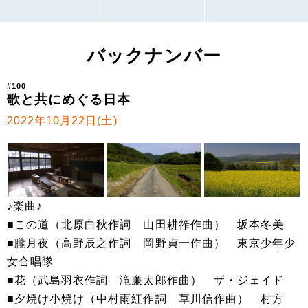
バックナンバー
#100
歌と共にめぐる日本
2022年10月22日(土)
♪楽曲♪
■この道（北原白秋作詞 山田耕筰作曲） 坂本冬美
■朧月夜（高野辰之作詞 岡野貞一作曲） 東京少年少
女合唱隊
■花（武島羽衣作詞 滝廉太郎作曲） ザ・ジェイド
■夕焼け小焼け（中村雨紅作詞 草川信作曲） 村方