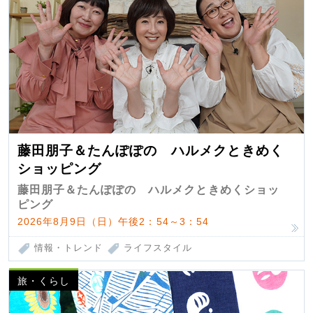
藤田朋子＆たんぽぽの ハルメクときめく
ショッピング
藤田朋子＆たんぽぽの ハルメクときめくショッ
ピング
2026年8月9日（日）午後2：54～3：54
情報・トレンド
ライフスタイル
旅・くらし