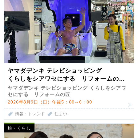
ヤマダデンキ テレビショッピング
くらしをシアワセにする リフォームの
匠 第7弾
ヤマダデンキ テレビショッピング くらしをシアワ
セにする リフォームの匠
2026年8月9日（日）午後5：00～6：00
情報・トレンド
住まい
旅・くらし