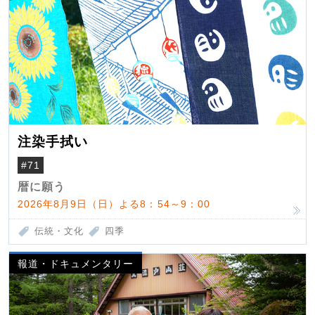
注染手拭い
#71
暦に願う
2026年8月9日（日）よる8：54～9：00
伝統・文化
四季
報道・ドキュメンタリー