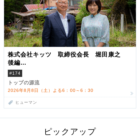
株式会社キッツ 取締役会長 堀田康之
後編
米国駐在でも浮かんだ八ヶ岳 山小屋を営
#174
んだ父母
トップの源流
2026年8月8日（土）よる6：00～6：30
ヒューマン
ピックアップ