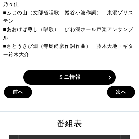
乃々佳
■ふじの山（文部省唱歌 巖谷小波作詞） 東混ゾリス
テン
■あおげば尊し（唱歌） びわ湖ホール声楽アンサンブ
ル
■さとうきび畑（寺島尚彦作詞作曲） 藤木大地・ギタ
ー鈴木大介
ミニ情報
前へ
次へ
番組表