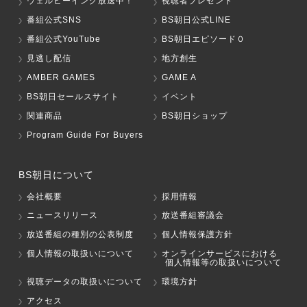
ウェルビーイング放送中！
視聴者プレゼント
番組公式SNS
BS朝日公式LINE
番組公式YouTube
BS朝日エピソード０
見逃し配信
地方創生
AMBER GAMES
GAME A
BS朝日セールスサイト
イベント
関連商品
BS朝日ショップ
Program Guide For Buyers
BS朝日について
会社概要
採用情報
ニュースリリース
放送番組審議会
放送番組の種別の公表制度
個人情報保護方針
個人情報の取扱いについて
オンラインサービスにおける
個人情報等の取扱いについて
視聴データの取扱いについて
環境方針
アクセス