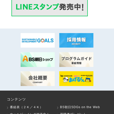
コンテンツ
番組表（２Ｋ／４Ｋ）
BS朝日SDGs on the Web