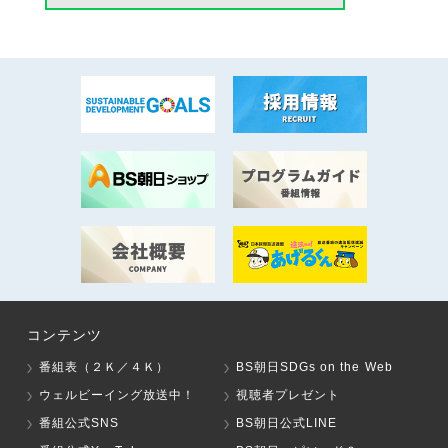
コンテンツ
番組表（２Ｋ／４Ｋ）
BS朝日SDGs on the Web
ウェルビーイング放送中！
視聴者プレゼント
番組公式SNS
BS朝日公式LINE