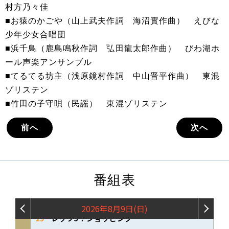
村方乃々佳
■お猿のかごや（山上武夫作詞 海沼實作曲） えびな
少年少女合唱団
■浜千鳥（鹿島鳴秋作詞 弘田龍太郎作曲） びわ湖ホ
ール声楽アンサンブル
■てるてる坊主（浅原鏡村作詞 中山晋平作曲） 東混
ゾリステン
■竹田の子守唄（民謡） 東混ゾリステン
前へ
次へ
番組表