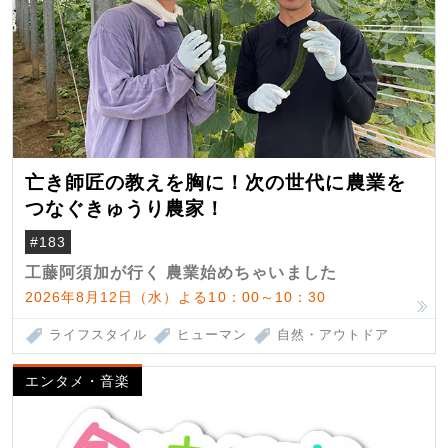
亡き師匠の教えを胸に！次の世代に農業を
つなぐきゅうり農家！
#183
工藤阿須加が行く 農業始めちゃいました
2026年8月12日（水）よる10：00～10：30
ライフスタイル
ヒューマン
自然・アウトドア
エンタメ・音楽