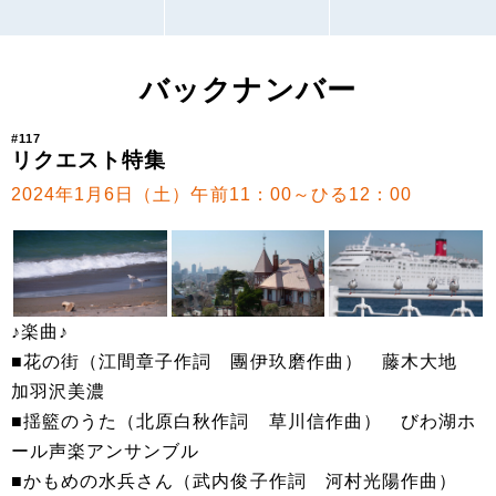
バックナンバー
#117
リクエスト特集
2024年1月6日（土）午前11：00～ひる12：00
♪楽曲♪
■花の街（江間章子作詞 團伊玖磨作曲） 藤木大地
加羽沢美濃
■揺籃のうた（北原白秋作詞 草川信作曲） びわ湖ホ
ール声楽アンサンブル
■かもめの水兵さん（武内俊子作詞 河村光陽作曲）