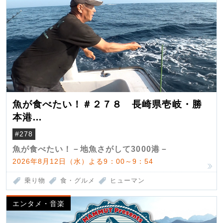
魚が食べたい！＃２７８ 長崎県壱岐・勝
本港
（クロマグロ）
#278
魚が食べたい！－地魚さがして3000港－
2026年8月12日（水）よる9：00～9：54
乗り物
食・グルメ
ヒューマン
エンタメ・音楽