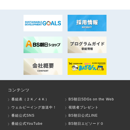
コンテンツ
番組表（２Ｋ／４Ｋ）
BS朝日SDGs on the Web
ウェルビーイング放送中！
視聴者プレゼント
番組公式SNS
BS朝日公式LINE
番組公式YouTube
BS朝日エピソード０