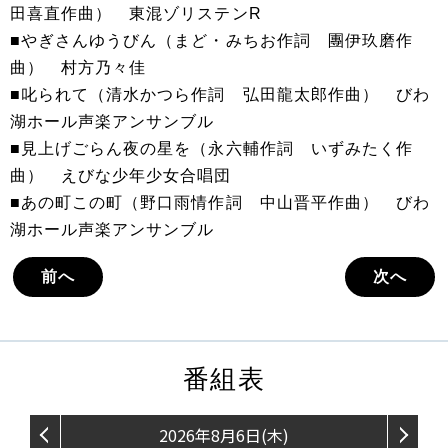
田喜直作曲） 東混ゾリステンR
■やぎさんゆうびん（まど・みちお作詞 團伊玖磨作
曲） 村方乃々佳
■叱られて（清水かつら作詞 弘田龍太郎作曲） びわ
湖ホール声楽アンサンブル
■見上げごらん夜の星を（永六輔作詞 いずみたく作
曲） えびな少年少女合唱団
■あの町この町（野口雨情作詞 中山晋平作曲） びわ
湖ホール声楽アンサンブル
前へ
次へ
番組表