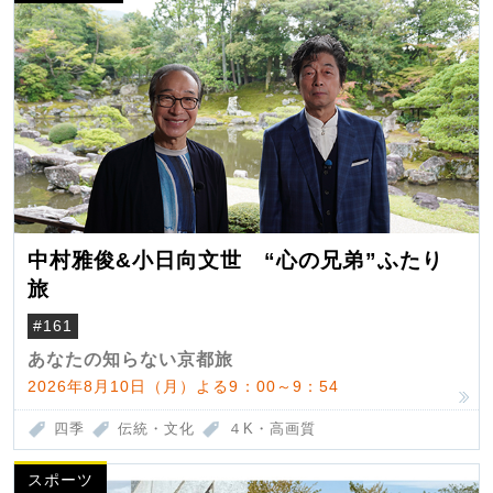
中村雅俊&小日向文世 “心の兄弟”ふたり
旅
#161
あなたの知らない京都旅
2026年8月10日（月）よる9：00～9：54
四季
伝統・文化
４K・高画質
スポーツ