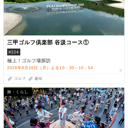
三甲ゴルフ倶楽部 谷汲コース①
#224
極上！ゴルフ場探訪
2026年8月10日（月）よる10：30～10：54
ゴルフ
趣味
旅・くらし