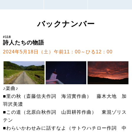
バックナンバー
#118
詩人たちの物語
2024年5月18日（土）午前11：00～ひる12：00
♪楽曲♪
■里の秋（斎藤信夫作詞 海沼實作曲） 藤木大地 加
羽沢美濃
■この道（北原白秋作詞 山田耕筰作曲） 東混ゾリス
テン
■わらいかわせみに話すなよ（サトウハチロー作詞 中