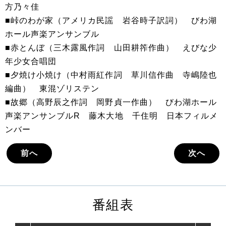
方乃々佳
■峠のわが家（アメリカ民謡 岩谷時子訳詞） びわ湖
ホール声楽アンサンブル
■赤とんぼ（三木露風作詞 山田耕筰作曲） えびな少
年少女合唱団
■夕焼け小焼け（中村雨紅作詞 草川信作曲 寺嶋陸也
編曲） 東混ゾリステン
■故郷（高野辰之作詞 岡野貞一作曲） びわ湖ホール
声楽アンサンブルR 藤木大地 千住明 日本フィルメ
ンバー
前へ
次へ
番組表