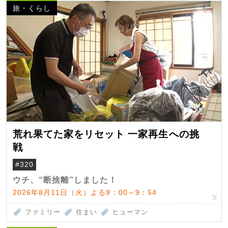
旅・くらし
荒れ果てた家をリセット 一家再生への挑
戦
#320
ウチ、“断捨離”しました！
2026年8月11日（火）よる9：00～9：54
ファミリー
住まい
ヒューマン