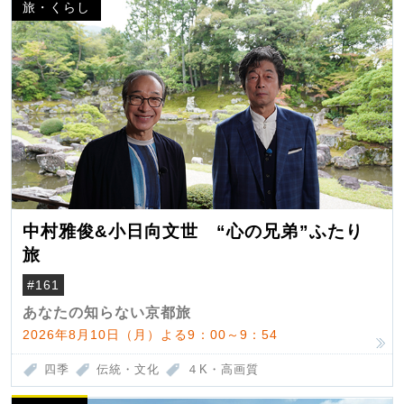
旅・くらし
中村雅俊&小日向文世 “心の兄弟”ふたり
旅
#161
あなたの知らない京都旅
2026年8月10日（月）よる9：00～9：54
四季
伝統・文化
４K・高画質