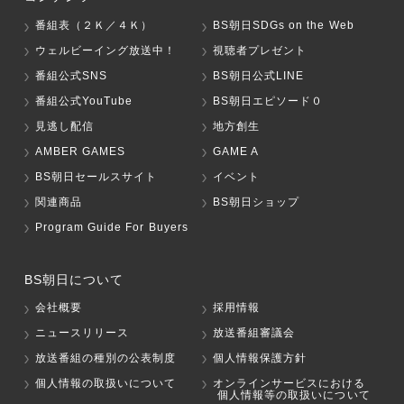
番組表（２Ｋ／４Ｋ）
BS朝日SDGs on the Web
ウェルビーイング放送中！
視聴者プレゼント
番組公式SNS
BS朝日公式LINE
番組公式YouTube
BS朝日エピソード０
見逃し配信
地方創生
AMBER GAMES
GAME A
BS朝日セールスサイト
イベント
関連商品
BS朝日ショップ
Program Guide For Buyers
BS朝日について
会社概要
採用情報
ニュースリリース
放送番組審議会
放送番組の種別の公表制度
個人情報保護方針
個人情報の取扱いについて
オンラインサービスにおける
個人情報等の取扱いについて