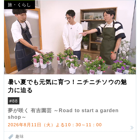
旅・くらし
暑い夏でも元気に育つ！ニチニチソウの魅
力に迫る
#88
夢が咲く 有吉園芸 ～Road to start a garden
shop～
2026年8月11日（火）よる10：30～11：00
趣味