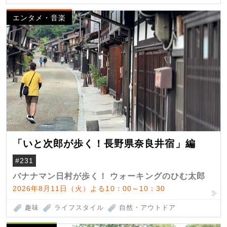
エンタメ・音楽
「いと次郎が歩く！長野県奈良井宿」編
#231
バナナマン日村が歩く！ ウォーキングのひむ太郎
2026年8月11日（火）よる10：00～10：30
趣味
ライフスタイル
自然・アウトドア