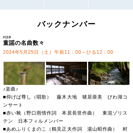
バックナンバー
#119
童謡の名曲数々
2024年5月25日（土）午前11：00～ひる12：00
♪楽曲♪
■仰げば尊し（唱歌） 藤木大地 猪居亜美 びわ湖コ
ンサート
■赤い靴（野口雨情作詞 本居長世作曲） 東混ゾリス
テン 日本フィルメンバー
■あめふりくまのこ（鶴見正夫作詞 湯山昭作曲） 村