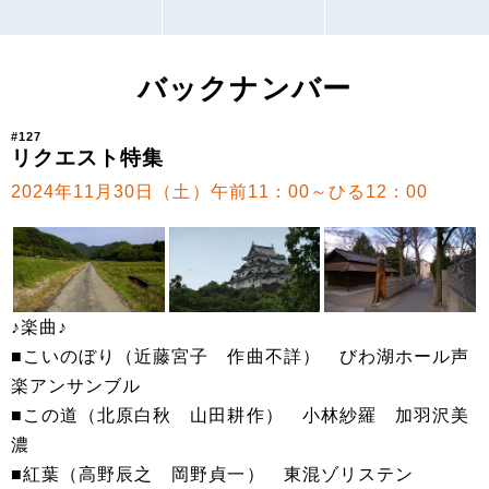
バックナンバー
#127
リクエスト特集
2024年11月30日（土）午前11：00～ひる12：00
♪楽曲♪
■こいのぼり（近藤宮子 作曲不詳） びわ湖ホール声
楽アンサンブル
■この道（北原白秋 山田耕作） 小林紗羅 加羽沢美
濃
■紅葉（高野辰之 岡野貞一） 東混ゾリステン