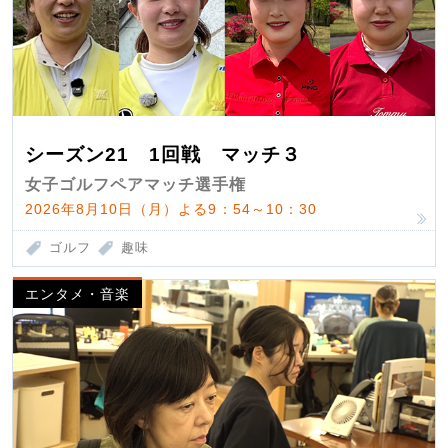
シーズン21 1回戦 マッチ３
女子ゴルフペアマッチ選手権
2026年8月10日（月）よる9：54～10：30
ゴルフ
趣味
エンタメ・音楽