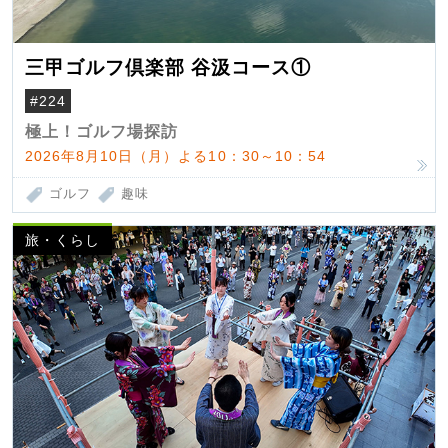
三甲ゴルフ倶楽部 谷汲コース①
#224
極上！ゴルフ場探訪
2026年8月10日（月）よる10：30～10：54
ゴルフ
趣味
旅・くらし