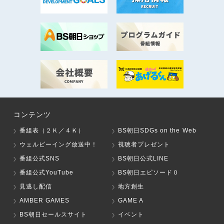
コンテンツ
番組表（２Ｋ／４Ｋ）
BS朝日SDGs on the Web
ウェルビーイング放送中！
視聴者プレゼント
番組公式SNS
BS朝日公式LINE
番組公式YouTube
BS朝日エピソード０
見逃し配信
地方創生
AMBER GAMES
GAME A
BS朝日セールスサイト
イベント