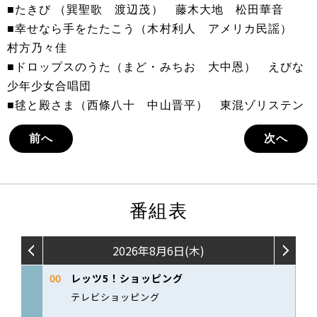
■たきび （巽聖歌 渡辺茂） 藤木大地 松田華音
■幸せなら手をたたこう（木村利人 アメリカ民謡）
村方乃々佳
■ドロップスのうた（まど・みちお 大中恩） えびな
少年少女合唱団
■毬と殿さま（西條八十 中山晋平） 東混ゾリステン
前へ
次へ
番組表