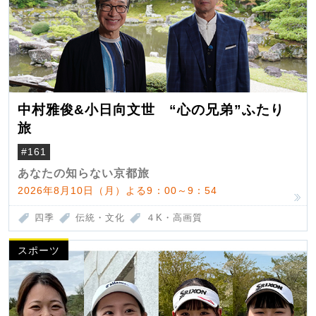
中村雅俊&小日向文世 “心の兄弟”ふたり
旅
#161
あなたの知らない京都旅
2026年8月10日（月）よる9：00～9：54
四季
伝統・文化
４K・高画質
スポーツ