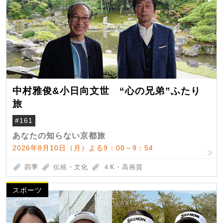
中村雅俊&小日向文世 “心の兄弟”ふたり
旅
#161
あなたの知らない京都旅
2026年8月10日（月）よる9：00～9：54
四季
伝統・文化
４K・高画質
スポーツ