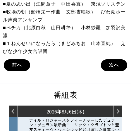
■夏の思い出（江間章子 中田喜直） 東混ゾリステン
■牧場の朝（船橋栄一作曲 文部省唱歌） びわ湖ホー
ル声楽アンサンブ
■ぺチカ（北原白秋 山田耕筰） 小林紗羅 加羽沢美
濃
■１ねんせいになったら（まどみちお 山本直純） え
びな少年少女合唱団
前へ
次へ
番組表