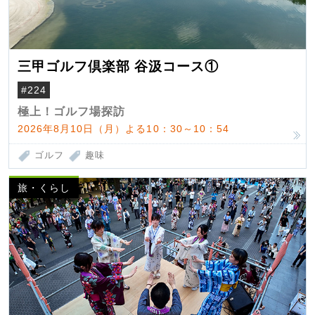
三甲ゴルフ倶楽部 谷汲コース①
#224
極上！ゴルフ場探訪
2026年8月10日（月）よる10：30～10：54
ゴルフ
趣味
旅・くらし