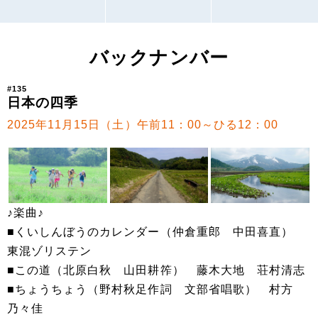
バックナンバー
#135
日本の四季
2025年11月15日（土）午前11：00～ひる12：00
♪楽曲♪
■くいしんぼうのカレンダー（仲倉重郎 中田喜直）
東混ゾリステン
■この道（北原白秋 山田耕筰） 藤木大地 荘村清志
■ちょうちょう（野村秋足作詞 文部省唱歌） 村方
乃々佳