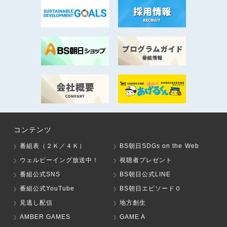
コンテンツ
番組表（２Ｋ／４Ｋ）
BS朝日SDGs on the Web
ウェルビーイング放送中！
視聴者プレゼント
番組公式SNS
BS朝日公式LINE
番組公式YouTube
BS朝日エピソード０
見逃し配信
地方創生
AMBER GAMES
GAME A