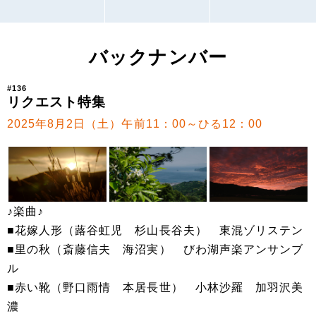
バックナンバー
#136
リクエスト特集
2025年8月2日（土）午前11：00～ひる12：00
♪楽曲♪
■花嫁人形（蕗谷虹児 杉山長谷夫） 東混ゾリステン
■里の秋（斎藤信夫 海沼実） びわ湖声楽アンサンブ
ル
■赤い靴（野口雨情 本居長世） 小林沙羅 加羽沢美
濃