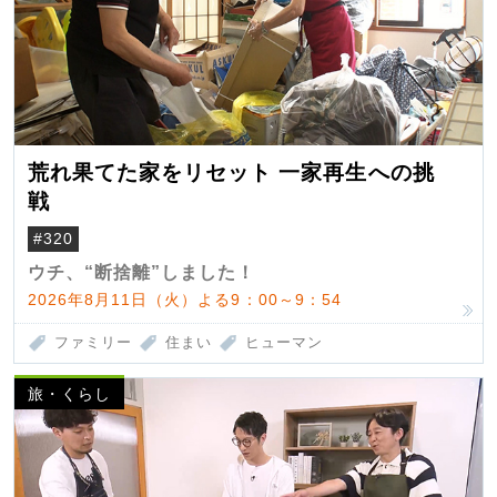
荒れ果てた家をリセット 一家再生への挑
戦
#320
ウチ、“断捨離”しました！
2026年8月11日（火）よる9：00～9：54
ファミリー
住まい
ヒューマン
旅・くらし