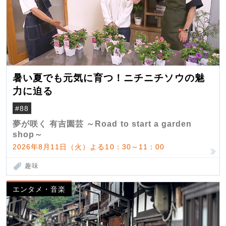
暑い夏でも元気に育つ！ニチニチソウの魅
力に迫る
#88
夢が咲く 有吉園芸 ～Road to start a garden
shop～
2026年8月11日（火）よる10：30～11：00
趣味
エンタメ・音楽