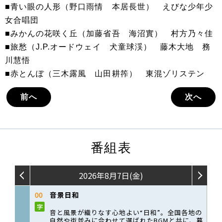
■青い眼の人形（野口雨情 本居長世） えびな少年少
女合唱団
■みかんの花咲く丘（加藤省吾 海沼實） 村方乃々佳
■旅愁（J.P.オードウェイ 犬童球渓） 藤木大地 務
川慧悟
■赤とんぼ（三木露風 山田耕筰） 東混ゾリステン
前へ
次へ
番組表