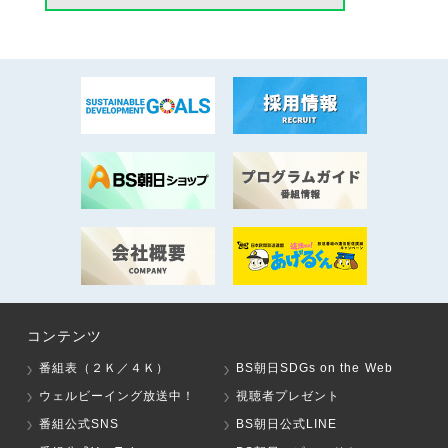
コンテンツ
番組表（２Ｋ／４Ｋ）
BS朝日SDGs on the Web
ウェルビーイング放送中！
視聴者プレゼント
番組公式SNS
BS朝日公式LINE