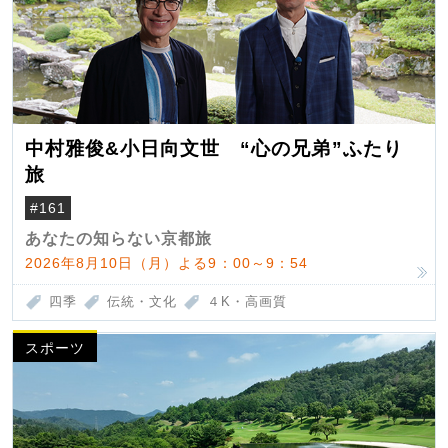
中村雅俊&小日向文世 “心の兄弟”ふたり
旅
#161
あなたの知らない京都旅
2026年8月10日（月）よる9：00～9：54
四季
伝統・文化
４K・高画質
スポーツ