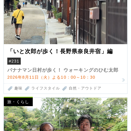
「いと次郎が歩く！長野県奈良井宿」編
#231
バナナマン日村が歩く！ ウォーキングのひむ太郎
2026年8月11日（火）よる10：00～10：30
趣味
ライフスタイル
自然・アウトドア
旅・くらし