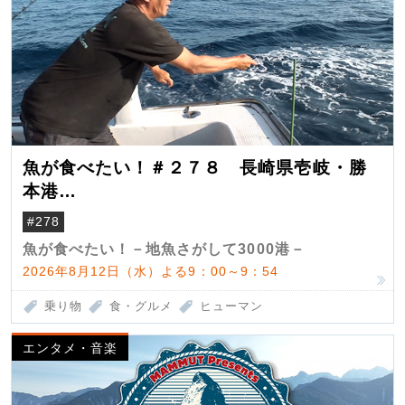
魚が食べたい！＃２７８ 長崎県壱岐・勝
本港
（クロマグロ）
#278
魚が食べたい！－地魚さがして3000港－
2026年8月12日（水）よる9：00～9：54
乗り物
食・グルメ
ヒューマン
エンタメ・音楽