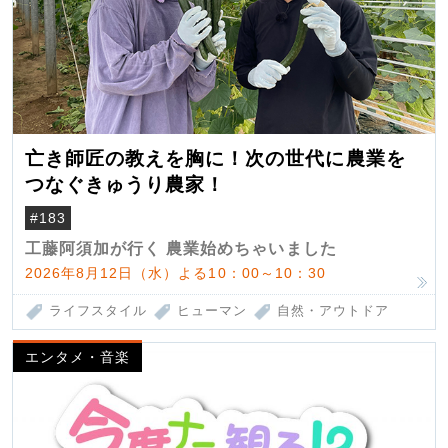
亡き師匠の教えを胸に！次の世代に農業を
つなぐきゅうり農家！
#183
工藤阿須加が行く 農業始めちゃいました
2026年8月12日（水）よる10：00～10：30
ライフスタイル
ヒューマン
自然・アウトドア
エンタメ・音楽