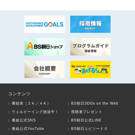
コンテンツ
番組表（２Ｋ／４Ｋ）
BS朝日SDGs on the Web
ウェルビーイング放送中！
視聴者プレゼント
番組公式SNS
BS朝日公式LINE
番組公式YouTube
BS朝日エピソード０