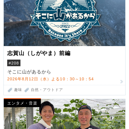
志賀山（しがやま）前編
#208
そこに山があるから
2026年8月12日（水）よる10：30～10：54
趣味
自然・アウトドア
エンタメ・音楽