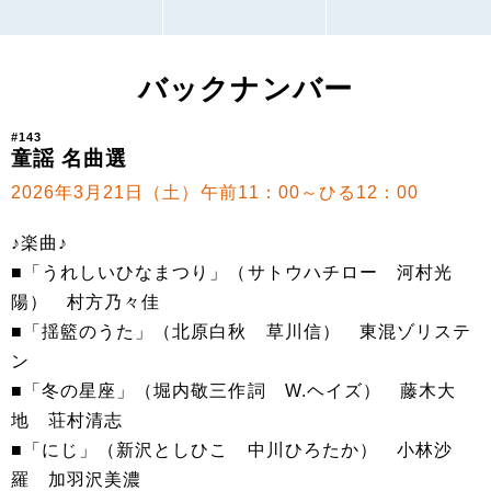
バックナンバー
#143
童謡 名曲選
2026年3月21日（土）午前11：00～ひる12：00
♪楽曲♪
■「うれしいひなまつり」（サトウハチロー 河村光
陽） 村方乃々佳
■「揺籃のうた」（北原白秋 草川信） 東混ゾリステ
ン
■「冬の星座」（堀内敬三作詞 W.ヘイズ） 藤木大
地 荘村清志
■「にじ」（新沢としひこ 中川ひろたか） 小林沙
羅 加羽沢美濃