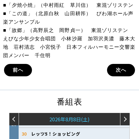
■「夕焼小焼」（中村雨紅 草川信） 東混ゾリステン
■「この道」（北原白秋 山田耕筰） びわ湖ホール声
楽アンサンブル
■「故郷」（高野辰之 岡野貞一） 東混ゾリステン
えびな少年少女合唱団 小林沙羅 加羽沢美濃 藤木大
地 荘村清志 小宮悦子 日本フィルハーモニー交響楽
団メンバー 千住明
前へ
次へ
番組表