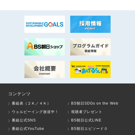
コンテンツ
番組表（２Ｋ／４Ｋ）
BS朝日SDGs on the Web
ウェルビーイング放送中！
視聴者プレゼント
番組公式SNS
BS朝日公式LINE
番組公式YouTube
BS朝日エピソード０