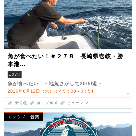
魚が食べたい！＃２７８ 長崎県壱岐・勝
本港
（クロマグロ）
#278
魚が食べたい！－地魚さがして3000港－
2026年8月12日（水）よる9：00～9：54
乗り物
食・グルメ
ヒューマン
エンタメ・音楽