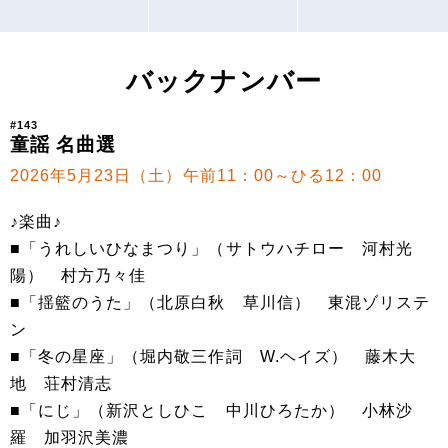
バックナンバー
#143
童謡 名曲選
2026年5月23日（土）午前11：00～ひる12：00
♪楽曲♪
■「うれしいひなまつり」（サトウハチロー 河村光
陽） 村方乃々佳
■「揺籃のうた」（北原白秋 草川信） 東混ゾリステ
ン
■「冬の星座」（堀内敬三作詞 W.ヘイズ） 藤木大
地 荘村清志
■「にじ」（新沢としひこ 中川ひろたか） 小林沙
羅 加羽沢美濃