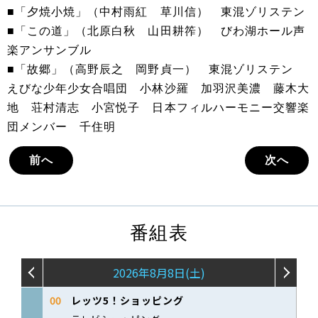
■「夕焼小焼」（中村雨紅 草川信） 東混ゾリステン
■「この道」（北原白秋 山田耕筰） びわ湖ホール声
楽アンサンブル
■「故郷」（高野辰之 岡野貞一） 東混ゾリステン
えびな少年少女合唱団 小林沙羅 加羽沢美濃 藤木大
地 荘村清志 小宮悦子 日本フィルハーモニー交響楽
団メンバー 千住明
前へ
次へ
番組表