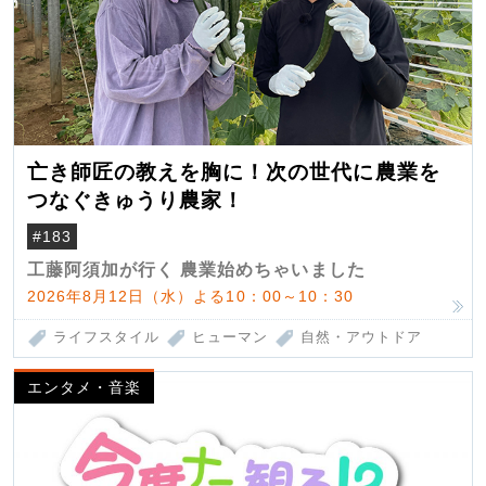
亡き師匠の教えを胸に！次の世代に農業を
つなぐきゅうり農家！
#183
工藤阿須加が行く 農業始めちゃいました
2026年8月12日（水）よる10：00～10：30
ライフスタイル
ヒューマン
自然・アウトドア
エンタメ・音楽