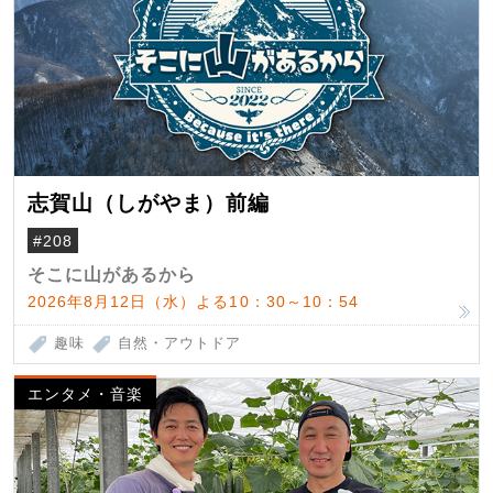
志賀山（しがやま）前編
#208
そこに山があるから
2026年8月12日（水）よる10：30～10：54
趣味
自然・アウトドア
エンタメ・音楽