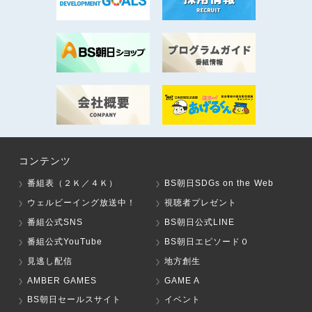
コンテンツ
番組表（２Ｋ／４Ｋ）
BS朝日SDGs on the Web
ウェルビーイング放送中！
視聴者プレゼント
番組公式SNS
BS朝日公式LINE
番組公式YouTube
BS朝日エピソード０
見逃し配信
地方創生
AMBER GAMES
GAME A
BS朝日セールスサイト
イベント