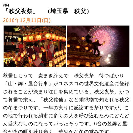
#94
「秩父夜祭」 （埼玉県 秩父）
2016年12月11日(日)
秋蚕しもうて 麦まき終えて 秩父夜祭 待つばかり
「山・鉾・屋台行事」がユネスコの世界文化遺産に登録
されることが決まり注目を集めている、秩父夜祭。かつ
て養蚕で栄え、「秩父銘仙」など絹織物で知られる秩父
の冬まつりです。一年の実りに感謝する祭りですが、こ
の地で行われる絹市に多くの人を呼び込むためにどんど
ん盛大なものになっていったそうです。6台の笠鉾と屋
台が夜の町を練り歩く、華やかな冬の営みです。