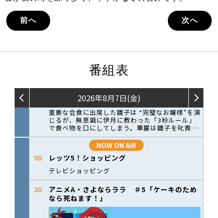
前へ
次へ
番組表