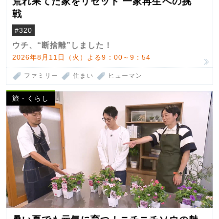
荒れ果てた家をリセット 一家再生への挑
戦
#320
ウチ、“断捨離”しました！
2026年8月11日（火）よる9：00～9：54
ファミリー
住まい
ヒューマン
旅・くらし