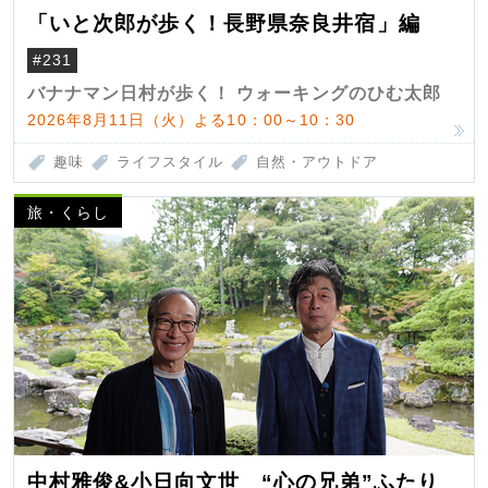
「いと次郎が歩く！長野県奈良井宿」編
#231
バナナマン日村が歩く！ ウォーキングのひむ太郎
2026年8月11日（火）よる10：00～10：30
趣味
ライフスタイル
自然・アウトドア
旅・くらし
中村雅俊&小日向文世 “心の兄弟”ふたり