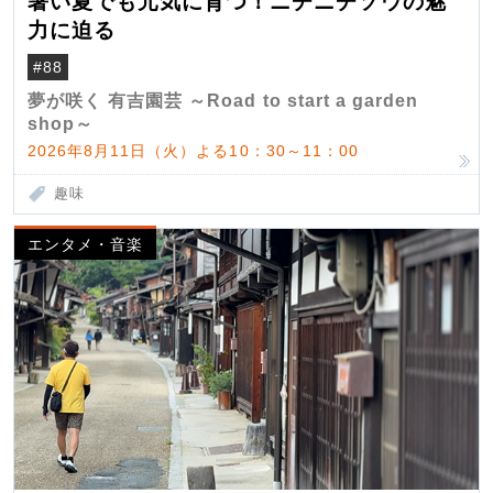
暑い夏でも元気に育つ！ニチニチソウの魅
力に迫る
#88
夢が咲く 有吉園芸 ～Road to start a garden
shop～
2026年8月11日（火）よる10：30～11：00
趣味
エンタメ・音楽